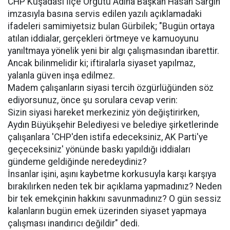
CHP Kuşadası İlçe Örgütü Adına Başkan Hasan Sargın
imzasıyla basına servis edilen yazılı açıklamadaki
ifadeleri samimiyetsiz bulan Gürbilek; "Bugün ortaya
atılan iddialar, gerçekleri örtmeye ve kamuoyunu
yanıltmaya yönelik yeni bir algı çalışmasından ibarettir.
Ancak bilinmelidir ki; iftiralarla siyaset yapılmaz,
yalanla güven inşa edilmez.
Madem çalışanların siyasi tercih özgürlüğünden söz
ediyorsunuz, önce şu sorulara cevap verin:
Sizin siyasi hareket merkeziniz yön değiştirirken,
Aydın Büyükşehir Belediyesi ve belediye şirketlerinde
çalışanlara 'CHP'den istifa edeceksiniz, AK Parti'ye
geçeceksiniz' yönünde baskı yapıldığı iddiaları
gündeme geldiğinde neredeydiniz?
İnsanlar işini, aşını kaybetme korkusuyla karşı karşıya
bırakılırken neden tek bir açıklama yapmadınız? Neden
bir tek emekçinin hakkını savunmadınız? O gün sessiz
kalanların bugün emek üzerinden siyaset yapmaya
çalışması inandırıcı değildir" dedi.