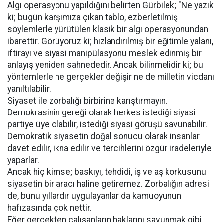
Algı operasyonu yapıldığını belirten Gürbilek; "Ne yazık
ki; bugün karşımıza çıkan tablo, ezberletilmiş
söylemlerle yürütülen klasik bir algı operasyonundan
ibarettir. Görüyoruz ki; hızlandırılmış bir eğitimle yalanı,
iftirayı ve siyasi manipülasyonu meslek edinmiş bir
anlayış yeniden sahnededir. Ancak bilinmelidir ki; bu
yöntemlerle ne gerçekler değişir ne de milletin vicdanı
yanıltılabilir.
Siyaset ile zorbalığı birbirine karıştırmayın.
Demokrasinin gereği olarak herkes istediği siyasi
partiye üye olabilir, istediği siyasi görüşü savunabilir.
Demokratik siyasetin doğal sonucu olarak insanlar
davet edilir, ikna edilir ve tercihlerini özgür iradeleriyle
yaparlar.
Ancak hiç kimse; baskıyı, tehdidi, iş ve aş korkusunu
siyasetin bir aracı haline getiremez. Zorbalığın adresi
de, bunu yıllardır uygulayanlar da kamuoyunun
hafızasında çok nettir.
Eğer gerçekten çalışanların haklarını savunmak gibi