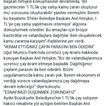
Başkan Yetişkin konuşmasının devamında, “Bir
gazetecinin ‘1 TL’lik çay satışı kamu zararı oluşturur
mu’ sorusuna ‘oluşturabilir’ yanıtını vermiştim. Benim
bu beyanımı ‘Efeler Belediye Başkanı Anıl Yetişkin, 1
TL’ye çay satışı yapılmasını istemiyor’ algısına
dönüştürmek istediler. Bu amaçları için broşür
bastırdılar ve vatandaşlara dağıttılar. Ben oluşabilecek
kamu zararına karşıyım” ifadelerine yer verdi.
“İKRAM ETTİĞİMİZ ÇAYIN PARASINI BEN ÖDEDİM”
Uğur Mumcu Parkı’nda ücretsiz çay ikramı hakkında
konuşan Başkan Anıl Yetişkin, “Biz de vatandaşlarımıza
ücretsiz çay ikram etmeye başladık. Dağıttığımız
çayların parasını da ben ödedim. Bizim
uygulamamızda kamu zararı yok. Benim ekonomim el
verdiği sürece vatandaşlarımıza çay dağıtmaya
devam edeceğiz” diye konuştu.
“ESNAFIMIZI DÜŞÜNMEK ZORUNDAYIZ”
Aydın Büyükşehir Belediyesi’nin 1 TL’lik çay satışının
haksız rekabete yol açtığını belirten Başkan Anıl