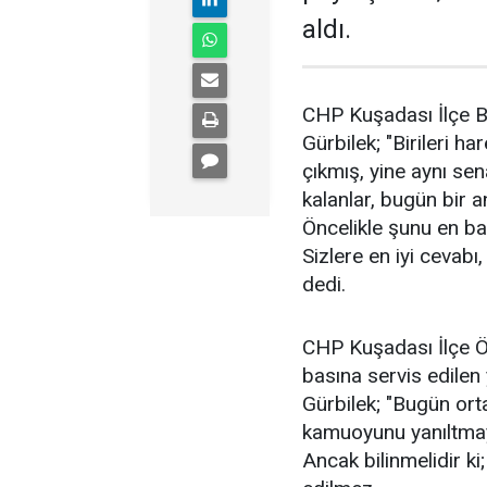
aldı.
CHP Kuşadası İlçe B
Gürbilek; "Birileri h
çıkmış, yine aynı se
kalanlar, bugün bir 
Öncelikle şunu en baş
Sizlere en iyi cevabı
dedi.
CHP Kuşadası İlçe Ö
basına servis edilen 
Gürbilek; "Bugün orta
kamuoyunu yanıltmaya
Ancak bilinmelidir ki