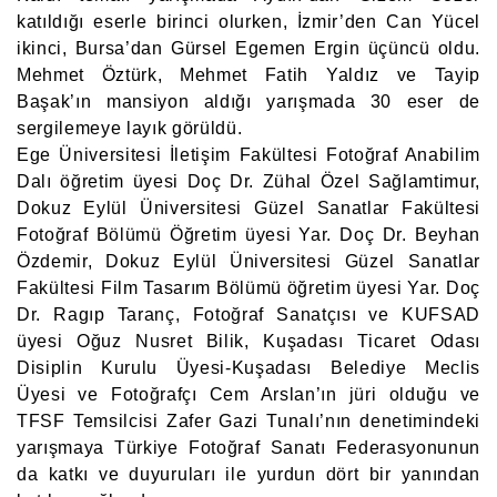
katıldığı eserle birinci olurken, İzmir’den Can Yücel
ikinci, Bursa’dan Gürsel Egemen Ergin üçüncü oldu.
Mehmet Öztürk, Mehmet Fatih Yaldız ve Tayip
Başak’ın mansiyon aldığı yarışmada 30 eser de
sergilemeye layık görüldü.
Ege Üniversitesi İletişim Fakültesi Fotoğraf Anabilim
Dalı öğretim üyesi Doç Dr. Zühal Özel Sağlamtimur,
Dokuz Eylül Üniversitesi Güzel Sanatlar Fakültesi
Fotoğraf Bölümü Öğretim üyesi Yar. Doç Dr. Beyhan
Özdemir, Dokuz Eylül Üniversitesi Güzel Sanatlar
Fakültesi Film Tasarım Bölümü öğretim üyesi Yar. Doç
Dr. Ragıp Taranç, Fotoğraf Sanatçısı ve KUFSAD
üyesi Oğuz Nusret Bilik, Kuşadası Ticaret Odası
Disiplin Kurulu Üyesi-Kuşadası Belediye Meclis
Üyesi ve Fotoğrafçı Cem Arslan’ın jüri olduğu ve
TFSF Temsilcisi Zafer Gazi Tunalı’nın denetimindeki
yarışmaya Türkiye Fotoğraf Sanatı Federasyonunun
da katkı ve duyuruları ile yurdun dört bir yanından