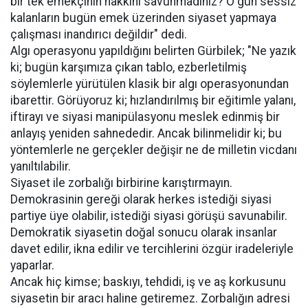
bir tek emekçinin hakkını savunmadınız? O gün sessiz
kalanların bugün emek üzerinden siyaset yapmaya
çalışması inandırıcı değildir" dedi.
Algı operasyonu yapıldığını belirten Gürbilek; "Ne yazık
ki; bugün karşımıza çıkan tablo, ezberletilmiş
söylemlerle yürütülen klasik bir algı operasyonundan
ibarettir. Görüyoruz ki; hızlandırılmış bir eğitimle yalanı,
iftirayı ve siyasi manipülasyonu meslek edinmiş bir
anlayış yeniden sahnededir. Ancak bilinmelidir ki; bu
yöntemlerle ne gerçekler değişir ne de milletin vicdanı
yanıltılabilir.
Siyaset ile zorbalığı birbirine karıştırmayın.
Demokrasinin gereği olarak herkes istediği siyasi
partiye üye olabilir, istediği siyasi görüşü savunabilir.
Demokratik siyasetin doğal sonucu olarak insanlar
davet edilir, ikna edilir ve tercihlerini özgür iradeleriyle
yaparlar.
Ancak hiç kimse; baskıyı, tehdidi, iş ve aş korkusunu
siyasetin bir aracı haline getiremez. Zorbalığın adresi