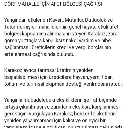
DÖRT MAHALLE İÇİN AFET BÖLGESİ ÇAĞRISI
Yangından etkilenen Kavşit, Mutaflar, Dutluoluk ve
Tatarmemişler mahallelerinin genel hayata etkili afet
bölgesi kapsamına alınmasını isteyen Karakoz; zarar
gören yurttaşlara karşılıksız nakdî yardım ve hibe
sağlanması, üreticilerin kredi ve vergi borçlarının
ertelenmesi çağrısında bulundu.
Karakoz ayrıca tarımsal üretimin yeniden
başlatılabilmesi için üreticilere hayvan, yem, fidan,
tohum ve tarımsal ekipman desteği verilmesini istedi.
Yangınla mücadeledeki eksikliklerin şeffaf biçimde
ortaya çıkarılması ve zararların eksiksiz karşılanması
gerektiğini vurgulayan Karakoz, benzer felaketlerin
yeniden yaşanmaması için kalıcı ve önleyici bir
yangınla mücadele politikası oluşturulması çağrısında