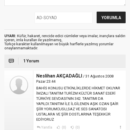
UYARI:
Küfür, hakaret, rencide edici cümleler veya imalar, inançlara saldırı
içeren, imla kuralları ile yazılmamış,
Türkçe karakter kullanılmayan ve büyük harflerle yazılmış yorumlar
onaylanmamaktadır.
1 Yorum
Neslihan AKÇADAĞLI
/ 31 Ağustos 2008
Pazar 23:44
BAHİS KONUSU ETKİNLİKLERDE HİKMET OKUYAR
İMZALI TANITIM TURİZM KÜLTÜR SANAT ESERİ
TÜRKİYE SEVDASI'NIN 342. TANITIMI DA
YAPILDI.TANITIM İLE İLGİLENEN AŞIK OZAN ŞAİR
ŞİİR YORUMCUSU,SAZ VE SES SANATCISI
USTALARA VE ŞİİR DOSTLARINA TEŞEKKÜR
EDİYORUZ
Yanıtla
(0)
(0)