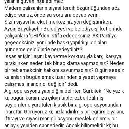
yalanla güven inşa edilmez.
Madem çalışanların siyasi tercih özgürlüğünden söz
ediyorsunuz, önce şu sorulara cevap verin:
Sizin siyasi hareket merkeziniz yön değiştirirken,
Aydın Büyükşehir Belediyesi ve belediye şirketlerinde
çalışanlara 'CHP'den istifa edeceksiniz, AK Parti'ye
geçeceksiniz' yönünde baskı yapıldığı iddiaları
gündeme geldiğinde neredeydiniz?
İnsanlar işini, aşını kaybetme korkusuyla karşı karşıya
bırakılırken neden tek bir açıklama yapmadınız? Neden
bir tek emekçinin hakkını savunmadınız? O gün sessiz
kalanların bugün emek üzerinden siyaset yapmaya
çalışması inandırıcı değildir" dedi.
Algı operasyonu yapıldığını belirten Gürbilek; "Ne yazık
ki; bugün karşımıza çıkan tablo, ezberletilmiş
söylemlerle yürütülen klasik bir algı operasyonundan
ibarettir. Görüyoruz ki; hızlandırılmış bir eğitimle yalanı,
iftirayı ve siyasi manipülasyonu meslek edinmiş bir
anlayış yeniden sahnededir. Ancak bilinmelidir ki; bu