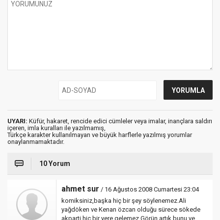
UYARI:
Küfür, hakaret, rencide edici cümleler veya imalar, inançlara saldırı
içeren, imla kuralları ile yazılmamış,
Türkçe karakter kullanılmayan ve büyük harflerle yazılmış yorumlar
onaylanmamaktadır.
10 Yorum
ahmet sur
/ 16 Ağustos 2008 Cumartesi 23:04
komiksiniz,başka hiç bir şey söylenemez.Ali
yağdöken ve Kenan özcan olduğu sürece sökede
akparti hiç bir yere gelemez.Görün artık bunu ve