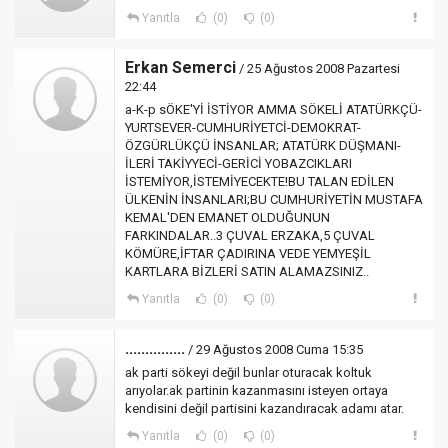
Yanıtla
(0)
(0)
Erkan Semerci
/ 25 Ağustos 2008 Pazartesi
22:44
a-K-p sÖKE'Yİ İSTİYOR AMMA SÖKELİ ATATÜRKÇÜ-
YURTSEVER-CUMHURİYETCİ-DEMOKRAT-
ÖZGÜRLÜKÇÜ İNSANLAR; ATATÜRK DÜŞMANI-
İLERİ TAKİYYECİ-GERİCİ YOBAZCIKLARI
İSTEMİYOR,İSTEMİYECEKTE!BU TALAN EDİLEN
ÜLKENİN İNSANLARI;BU CUMHURİYETİN MUSTAFA
KEMAL'DEN EMANET OLDUĞUNUN
FARKINDALAR..3 ÇUVAL ERZAKA,5 ÇUVAL
KÖMÜRE,İFTAR ÇADIRINA VEDE YEMYEŞİL
KARTLARA BİZLERİ SATIN ALAMAZSINIZ..
Yanıtla
(0)
(0)
...............
/ 29 Ağustos 2008 Cuma 15:35
ak parti sökeyi değil bunlar oturacak koltuk
arıyolar.ak partinin kazanmasını isteyen ortaya
kendisini değil partisini kazandıracak adamı atar.
Yanıtla
(0)
(0)