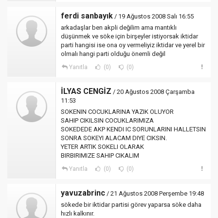
ferdi sanbayık
/ 19 Ağustos 2008 Salı 16:55
arkadaşlar ben akpli değilim ama mantıklı
düşünmek ve söke için birşeyler istiyorsak iktidar
parti hangisi ise ona oy vermeliyiz iktidar ve yerel bir
olmalı hangi parti olduğu önemli değil
Yanıtla
(0)
(0)
İLYAS CENGİZ
/ 20 Ağustos 2008 Çarşamba
11:53
SOKENIN COCUKLARINA YAZIK OLUYOR
SAHIP CIKILSIN COCUKLARIMIZA
SOKEDEDE AKP KENDI IC SORUNLARINI HALLETSIN
SONRA SOKEYI ALACAM DIYE CIKSIN.
YETER ARTIK SOKELI OLARAK
BIRBIRIMIZE SAHIP CIKALIM
Yanıtla
(0)
(0)
yavuzabrinc
/ 21 Ağustos 2008 Perşembe 19:48
sökede bir iktidar partisi görev yaparsa söke daha
hızlı kalkınır.