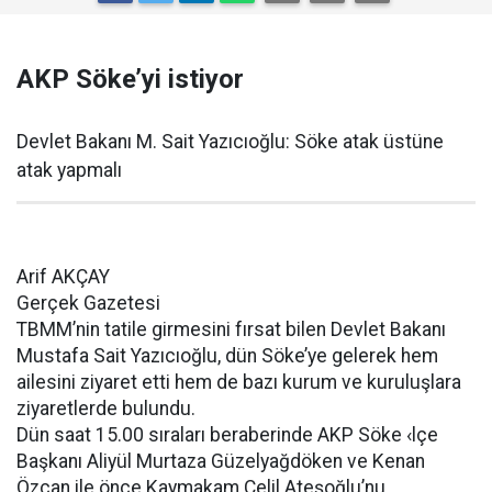
AKP Söke’yi istiyor
Devlet Bakanı M. Sait Yazıcıoğlu: Söke atak üstüne
atak yapmalı
Arif AKÇAY
Gerçek Gazetesi
TBMM’nin tatile girmesini fırsat bilen Devlet Bakanı
Mustafa Sait Yazıcıoğlu, dün Söke’ye gelerek hem
ailesini ziyaret etti hem de bazı kurum ve kuruluşlara
ziyaretlerde bulundu.
Dün saat 15.00 sıraları beraberinde AKP Söke ‹lçe
Başkanı Aliyül Murtaza Güzelyağdöken ve Kenan
Özcan ile önce Kaymakam Celil Ateşoğlu’nu