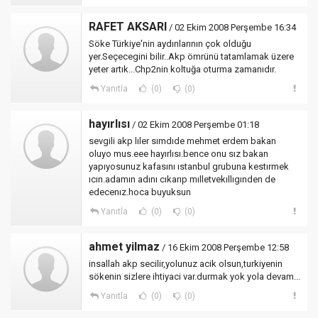
RAFET AKSARI
/ 02 Ekim 2008 Perşembe 16:34
Söke Türkiye'nin aydınlarının çok olduğu
yer.Seçecegini bilir..Akp ömrünü tatamlamak üzere
yeter artık...Chp2nin koltuğa oturma zamanıdır.
Yanıtla
(0)
(0)
hayırlısı
/ 02 Ekim 2008 Perşembe 01:18
sevgili akp lıler sımdıde mehmet erdem bakan
oluyo mus.eee hayırlısı.bence onu sız bakan
yapıyosunuz kafasını ıstanbul grubuna kestırmek
ıcın.adamın adını cıkarıp mılletvekıllıgınden de
edecenız.hoca buyuksun
Yanıtla
(0)
(0)
ahmet yilmaz
/ 16 Ekim 2008 Perşembe 12:58
insallah akp secilir,yolunuz acik olsun,turkiyenin
sökenin sizlere ihtiyaci var.durmak yok yola devam...
Yanıtla
(0)
(0)