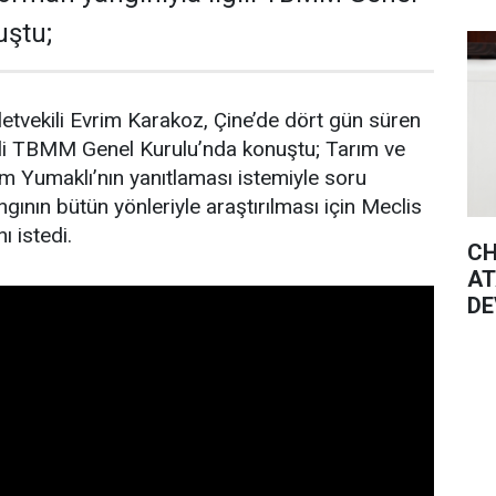
uştu;
letvekili Evrim Karakoz, Çine’de dört gün süren
gili TBMM Genel Kurulu’nda konuştu; Tarım ve
 Yumaklı’nın yanıtlaması istemiyle soru
gının bütün yönleriyle araştırılması için Meclis
ı istedi.
CH
AT
DE
GÜ