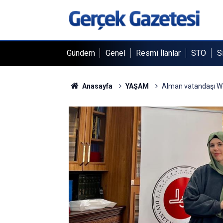
Gündem
Genel
Resmi İlanlar
STO
S
Anasayfa
YAŞAM
Alman vatandaşı W