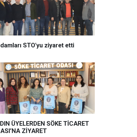
adamları STO'yu ziyaret etti
DIN ÜYELERDEN SÖKE TİCARET
ASI’NA ZİYARET