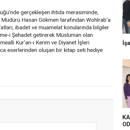
lüğü'nde gerçekleşen ihtida merasiminde,
be Müdürü Hasan Gökmen tarafından Wohlrab'a
ıfatları, ibadet ve muamelat konularında bilgiler
lime-i Şehadet getirerek Müslüman olan
ealli Kur'an-ı Kerim ve Diyanet İşleri
İş
ca eserlerinden oluşan bir kitap seti hediye
KA
OD