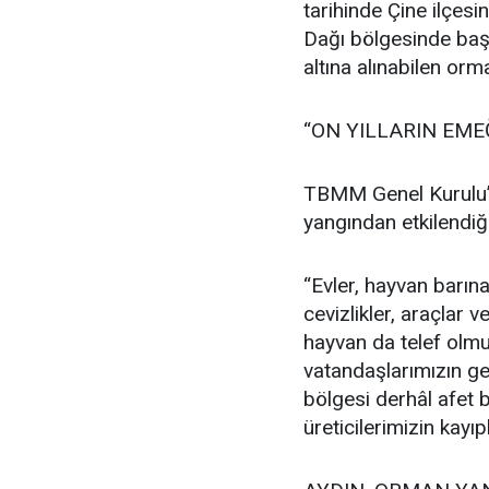
tarihinde Çine ilçesi
Dağı bölgesinde baş
altına alınabilen or
“ON YILLARIN EME
TBMM Genel Kurulu’
yangından etkilendiği
“Evler, hayvan barına
cevizlikler, araçlar
hayvan da telef olmu
vatandaşlarımızın g
bölgesi derhâl afet b
üreticilerimizin kayıp