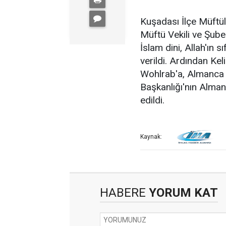
Kuşadası İlçe Müftü
Müftü Vekili ve Şu
İslam dini, Allah'ın s
verildi. Ardından Ke
Wohlrab'a, Almanca m
Başkanlığı'nın Alman
edildi.
Kaynak:
HABERE
YORUM KAT