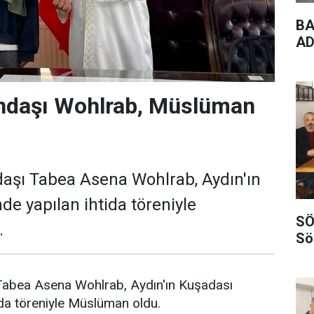
BA
AD
ndaşı Wohlrab, Müslüman
aşı Tabea Asena Wohlrab, Aydın'ın
de yapılan ihtida töreniyle
SÖ
.
Sö
Tabea Asena Wohlrab, Aydın'ın Kuşadası
tida töreniyle Müslüman oldu.