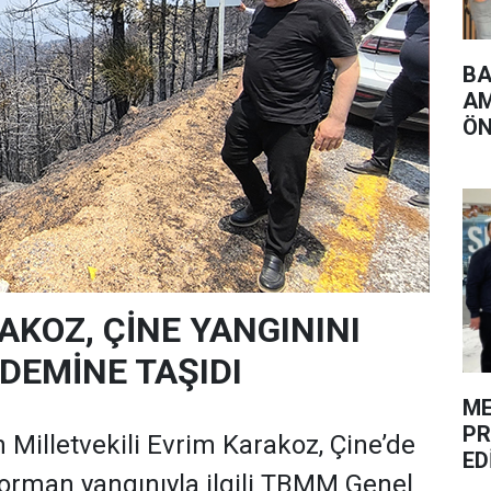
BA
AM
ÖN
AKOZ, ÇİNE YANGININI
EMİNE TAŞIDI
ME
PR
 Milletvekili Evrim Karakoz, Çine’de
ED
orman yangınıyla ilgili TBMM Genel