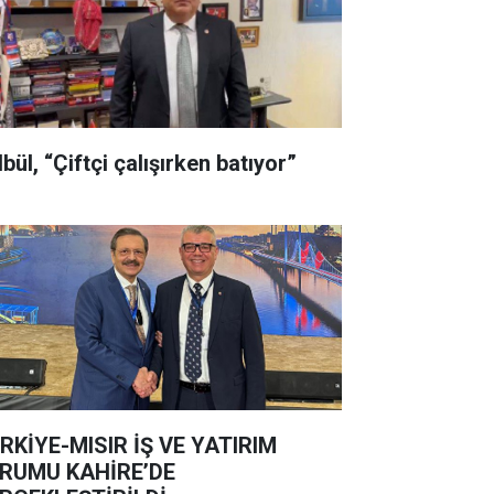
bül, “Çiftçi çalışırken batıyor”
RKİYE-MISIR İŞ VE YATIRIM
RUMU KAHİRE’DE