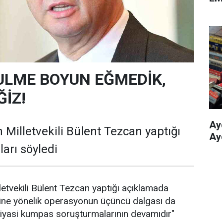
ULME BOYUN EĞMEDİK,
İZ!
Ay
 Milletvekili Bülent Tezcan yaptığı
Ay
arı söyledi
letvekili Bülent Tezcan yaptığı açıklamada
ine yönelik operasyonun üçüncü dalgası da
siyasi kumpas soruşturmalarının devamıdır"