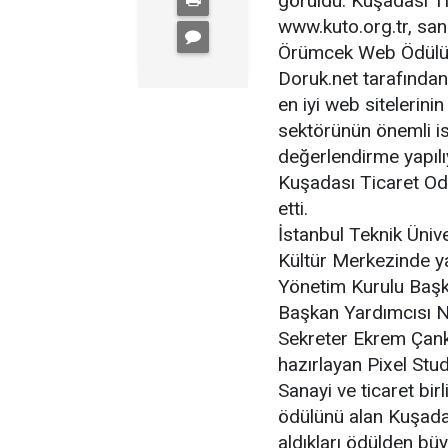
görüldü. Kuşadası Ti
www.kuto.org.tr, sana
Örümcek Web Ödülü y
Doruk.net tarafından 
en iyi web sitelerini
sektörünün önemli is
değerlendirme yapılıy
Kuşadası Ticaret Odası
etti.
İstanbul Teknik Üni
Kültür Merkezinde y
Yönetim Kurulu Başk
Başkan Yardımcısı N
Sekreter Ekrem Çankır
hazırlayan Pixel Stu
Sanayi ve ticaret birl
ödülünü alan Kuşada
aldıkları ödülden büy