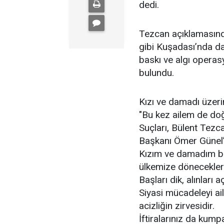
dedi.
Tezcan açıklamasın
gibi Kuşadası’nda da d
baskı ve algı operas
bulundu.
Kızı ve damadı üzeri
"Bu kez ailem de doğ
Suçları, Bülent Tezc
Başkanı Ömer Günel’i
Kızım ve damadım bir
ülkemize döneceklerd
Başları dik, alınları aç
Siyasi mücadeleyi ai
acizliğin zirvesidir.
İftiralarınız da kum