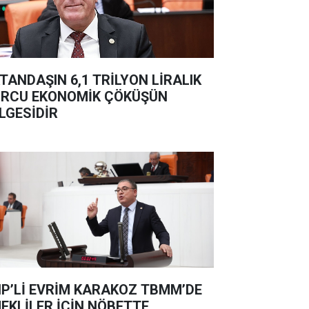
TANDAŞIN 6,1 TRİLYON LİRALIK
RCU EKONOMİK ÇÖKÜŞÜN
LGESİDİR
P’Lİ EVRİM KARAKOZ TBMM’DE
EKLİLER İÇİN NÖBETTE