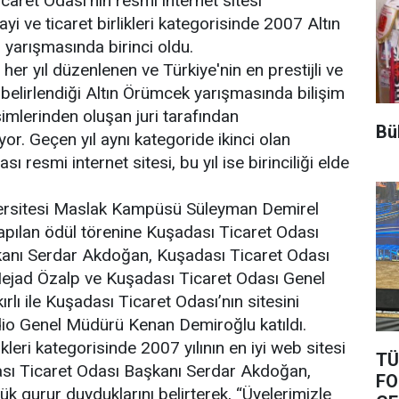
caret Odası’nın resmi internet sitesi
yi ve ticaret birlikleri kategorisinde 2007 Altın
arışmasında birinci oldu.
her yıl düzenlenen ve Türkiye'nin en prestijli ve
n belirlendiği Altın Örümcek yarışmasında bilişim
imlerinden oluşan juri tarafından
Bül
or. Geçen yıl aynı kategoride ikinci olan
 resmi internet sitesi, bu yıl ise birinciliği elde
versitesi Maslak Kampüsü Süleyman Demirel
apılan ödül törenine Kuşadası Ticaret Odası
anı Serdar Akdoğan, Kuşadası Ticaret Odası
ejad Özalp ve Kuşadası Ticaret Odası Genel
lı ile Kuşadası Ticaret Odası’nın sitesini
dio Genel Müdürü Kenan Demiroğlu katıldı.
ikleri kategorisinde 2007 yılının en iyi web sitesi
TÜ
sı Ticaret Odası Başkanı Serdar Akdoğan,
FO
ük gurur duyduklarını belirterek, “Üyelerimizle