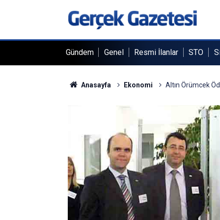
Gündem
Genel
Resmi İlanlar
STO
S
Anasayfa
Ekonomi
Altın Örümcek Ödü