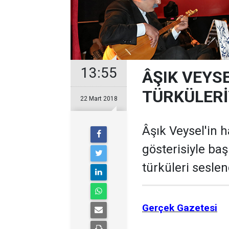
13:55
ÂŞIK VEYS
TÜRKÜLERİ
22 Mart 2018
Âşık Veysel'in h
gösterisiyle ba
türküleri seslend
Gerçek Gazetesi