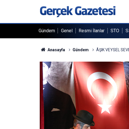
Gündem
Genel
Resmi İlanlar
STO
S
Anasayfa
Gündem
ÂŞIK VEYSEL SEV