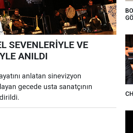
BO
GÖ
EL SEVENLERİYLE VE
YLE ANILDI
ayatını anlatan sinevizyon
şlayan gecede usta sanatçının
CH
irildi.