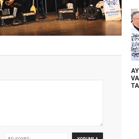
AY
VA
TA