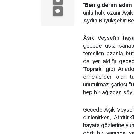
"Ben giderim adım k
ünlü halk ozanı Âşık
Aydın Büyükşehir Bel
Âşık Veysel'in haya
gecede usta sanatçı
temsilen ozanla büt
da yer aldığı gec
Toprak"
gibi Anadol
örneklerden olan tü
unutulmaz şarkısı
"
hep bir ağızdan söyl
Gecede Âşık Veysel'
dinlenirken, Atatürk
hayata gözlerine yu
dört bir yanında y