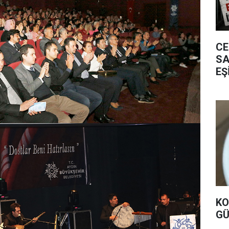
CE
SA
EŞ
KO
GÜ