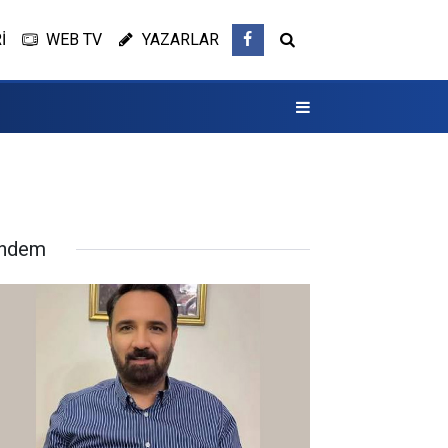
İ
WEB TV
YAZARLAR
ndem