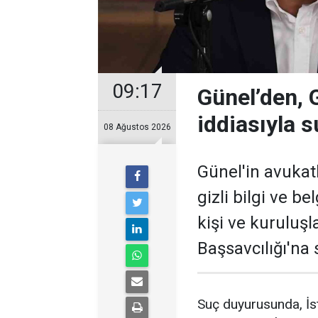
09:17
Günel’den, Gi
iddiasıyla 
08 Ağustos 2026
Günel'in avukatl
gizli bilgi ve be
kişi ve kuruluş
Başsavcılığı'na
Suç duyurusunda, İst