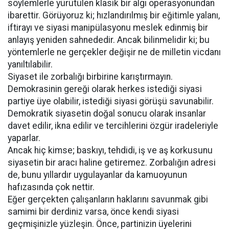
söylemlerle yürütülen klasik bir algı operasyonundan
ibarettir. Görüyoruz ki; hızlandırılmış bir eğitimle yalanı,
iftirayı ve siyasi manipülasyonu meslek edinmiş bir
anlayış yeniden sahnededir. Ancak bilinmelidir ki; bu
yöntemlerle ne gerçekler değişir ne de milletin vicdanı
yanıltılabilir.
Siyaset ile zorbalığı birbirine karıştırmayın.
Demokrasinin gereği olarak herkes istediği siyasi
partiye üye olabilir, istediği siyasi görüşü savunabilir.
Demokratik siyasetin doğal sonucu olarak insanlar
davet edilir, ikna edilir ve tercihlerini özgür iradeleriyle
yaparlar.
Ancak hiç kimse; baskıyı, tehdidi, iş ve aş korkusunu
siyasetin bir aracı haline getiremez. Zorbalığın adresi
de, bunu yıllardır uygulayanlar da kamuoyunun
hafızasında çok nettir.
Eğer gerçekten çalışanların haklarını savunmak gibi
samimi bir derdiniz varsa, önce kendi siyasi
geçmişinizle yüzleşin. Önce, partinizin üyelerini