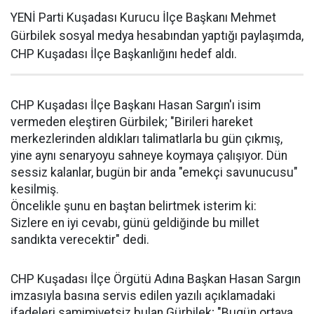
YENİ Parti Kuşadası Kurucu İlçe Başkanı Mehmet
Gürbilek sosyal medya hesabından yaptığı paylaşımda,
CHP Kuşadası İlçe Başkanlığını hedef aldı.
CHP Kuşadası İlçe Başkanı Hasan Sargın'ı isim
vermeden eleştiren Gürbilek; "Birileri hareket
merkezlerinden aldıkları talimatlarla bu gün çıkmış,
yine aynı senaryoyu sahneye koymaya çalışıyor. Dün
sessiz kalanlar, bugün bir anda "emekçi savunucusu"
kesilmiş.
Öncelikle şunu en baştan belirtmek isterim ki:
Sizlere en iyi cevabı, günü geldiğinde bu millet
sandıkta verecektir" dedi.
CHP Kuşadası İlçe Örgütü Adına Başkan Hasan Sargın
imzasıyla basına servis edilen yazılı açıklamadaki
ifadeleri samimiyetsiz bulan Gürbilek; "Bugün ortaya