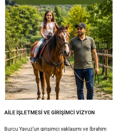
AİLE İŞLETMESİ VE GİRİŞİMCİ VİZYON
Burcu Yavuz’un girişimci yaklaşımı ve İbrahim