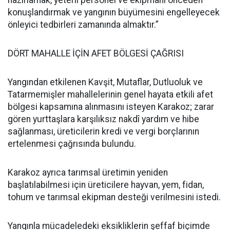
hazırlamak, yeterli personel ve ekipmanı önceden
konuşlandırmak ve yangının büyümesini engelleyecek
önleyici tedbirleri zamanında almaktır.”
DÖRT MAHALLE İÇİN AFET BÖLGESİ ÇAĞRISI
Yangından etkilenen Kavşit, Mutaflar, Dutluoluk ve
Tatarmemişler mahallelerinin genel hayata etkili afet
bölgesi kapsamına alınmasını isteyen Karakoz; zarar
gören yurttaşlara karşılıksız nakdî yardım ve hibe
sağlanması, üreticilerin kredi ve vergi borçlarının
ertelenmesi çağrısında bulundu.
Karakoz ayrıca tarımsal üretimin yeniden
başlatılabilmesi için üreticilere hayvan, yem, fidan,
tohum ve tarımsal ekipman desteği verilmesini istedi.
Yangınla mücadeledeki eksikliklerin şeffaf biçimde