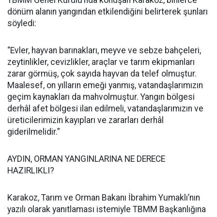
TBMM Genel Kurulu’nda konuşan Karakoz, binlerce
dönüm alanın yangından etkilendiğini belirterek şunları
söyledi:
“Evler, hayvan barınakları, meyve ve sebze bahçeleri,
zeytinlikler, cevizlikler, araçlar ve tarım ekipmanları
zarar görmüş, çok sayıda hayvan da telef olmuştur.
Maalesef, on yılların emeği yanmış, vatandaşlarımızın
geçim kaynakları da mahvolmuştur. Yangın bölgesi
derhâl afet bölgesi ilan edilmeli, vatandaşlarımızın ve
üreticilerimizin kayıpları ve zararları derhâl
giderilmelidir.”
AYDIN, ORMAN YANGINLARINA NE DERECE
HAZIRLIKLI?
Karakoz, Tarım ve Orman Bakanı İbrahim Yumaklı’nın
yazılı olarak yanıtlaması istemiyle TBMM Başkanlığına