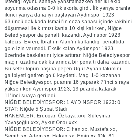
istediği oyunu sahaya yansıtamazken her iki ekip
soyunma odasına 0-0’lık skorla girdi. İlk yarıya oranla
ikinci yarıya daha iyi başlayan Aydınspor 1923,
63’üncü dakikada İsmail’in ceza sahası içinde rakibini
düşürmesi ile kırmızı kartla 10 kişi kalırken, Niğde
Belediyespor da penaltı kazandı. Aydınspor 1923
kalecisi Evren, İbrahim Alan’ın kullandığı penaltıda
gole izin vermedi. Eksik kalan Aydınspor 1923
üzerinde baskılarını iyice arttıran Niğde Belediyespor
maçın uzatma dakikalarında bir penaltı daha kazandı.
Bu sefer topun başına geçen Uğur Ayhan takımını
galibiyeti getiren golü kaydetti. Maçı 1-0 kazanan
Niğde Belediyespor, puanını 16 yaparak 7’inci sıraya
yükselirken Aydınspor 1923, 13 puanda kalarak
11’inci sıraya geriledi.
NİĞDE BELEDİYESPOR: 1 AYDINSPOR 1923: 0
STAT: Niğde 5 Şubat Stadı
HAKEMLER: Erdoğan Özkaya xxx, Süleyman
Yavaşoğlu xxx, Aykut Onar xxx
NİĞDE BELEDİYESPOR: Cihan xx, Mustafa xx,
Semih xx, Adem xx, Hakan xx, Emin xx (Dk. 81