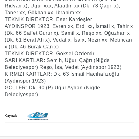
Rıdvan x), Uğur xxx, Alaattin xx (Dk. 78 Çağrı x),
Taner xx, Gökhan xx, İbrahim xx
TEKNİK DİREKTÖR: Eser Kardeşler
AYDINSPOR 1923: Evren xx, Erdi xx, İsmail x, Tahir x
(Dk. 66 Saffet Gurur x), Şamil x, Reşo xx, Oğuzhan x
(Dk. 61 Berat Ali x), Vedat x, İsa x, Nezir xx, Metincan
x (Dk. 46 Burak Can x)
TEKNİK DİREKTÖR: Göksel Özdemir
SARI KARTLAR: Semih, Uğur, Çağrı (Niğde
Belediyespor) Reşo, İsa, Vedat (Aydınspor 1923)
KIRMIZI KARTLAR: Dk. 63 İsmail Hacıhafızoğlu
(Aydınspor 1923)
GOLLER: Dk. 90 (P) Uğur Ayhan (Niğde
Belediyespor)
Kaynak: