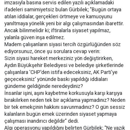
imzasıyla basına servis edilen yazılı açıklamadaki
ifadeleri samimiyetsiz bulan Gürbilek; "Bugün ortaya
atılan iddialar, gerçekleri örtmeye ve kamuoyunu
yanıltmaya yönelik yeni bir algı çalışmasından ibarettir.
Ancak bilinmelidir ki; iftiralarla siyaset yapılmaz,
yalanla güven inşa edilmez.
Madem çalışanların siyasi tercih özgürlüğünden söz
ediyorsunuz, önce şu sorulara cevap verin:
Sizin siyasi hareket merkeziniz yön değiştirirken,
Aydın Büyükşehir Belediyesi ve belediye şirketlerinde
çalışanlara 'CHP'den istifa edeceksiniz, AK Parti'ye
geçeceksiniz' yönünde baskı yapıldığı iddiaları
gündeme geldiğinde neredeydiniz?
İnsanlar işini, aşını kaybetme korkusuyla karşı karşıya
bırakılırken neden tek bir açıklama yapmadınız? Neden
bir tek emekçinin hakkını savunmadınız? O gün sessiz
kalanların bugün emek üzerinden siyaset yapmaya
çalışması inandırıcı değildir" dedi.
Algı operasyonu yapıldığını belirten Gürbilek; "Ne yazık