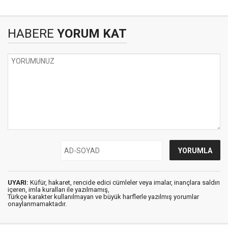
HABERE
YORUM KAT
UYARI:
Küfür, hakaret, rencide edici cümleler veya imalar, inançlara saldırı
içeren, imla kuralları ile yazılmamış,
Türkçe karakter kullanılmayan ve büyük harflerle yazılmış yorumlar
onaylanmamaktadır.