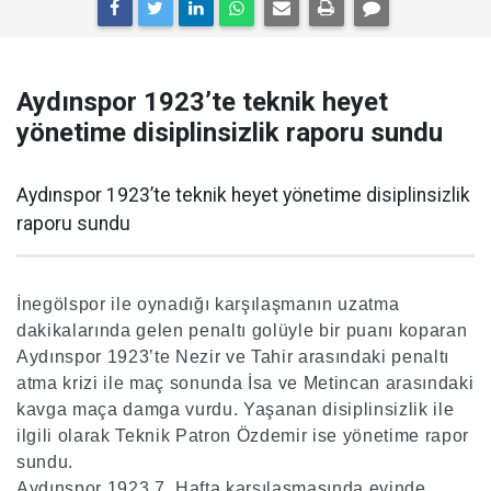
Aydınspor 1923’te teknik heyet
yönetime disiplinsizlik raporu sundu
Aydınspor 1923’te teknik heyet yönetime disiplinsizlik
raporu sundu
İnegölspor ile oynadığı karşılaşmanın uzatma
dakikalarında gelen penaltı golüyle bir puanı koparan
Aydınspor 1923’te Nezir ve Tahir arasındaki penaltı
atma krizi ile maç sonunda İsa ve Metincan arasındaki
kavga maça damga vurdu. Yaşanan disiplinsizlik ile
ilgili olarak Teknik Patron Özdemir ise yönetime rapor
sundu.
Aydınspor 1923 7. Hafta karşılaşmasında evinde