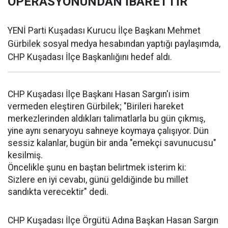
OPERASYONUNDAN İBARETTİR
YENİ Parti Kuşadası Kurucu İlçe Başkanı Mehmet
Gürbilek sosyal medya hesabından yaptığı paylaşımda,
CHP Kuşadası İlçe Başkanlığını hedef aldı.
CHP Kuşadası İlçe Başkanı Hasan Sargın'ı isim
vermeden eleştiren Gürbilek; "Birileri hareket
merkezlerinden aldıkları talimatlarla bu gün çıkmış,
yine aynı senaryoyu sahneye koymaya çalışıyor. Dün
sessiz kalanlar, bugün bir anda "emekçi savunucusu"
kesilmiş.
Öncelikle şunu en baştan belirtmek isterim ki:
Sizlere en iyi cevabı, günü geldiğinde bu millet
sandıkta verecektir" dedi.
CHP Kuşadası İlçe Örgütü Adına Başkan Hasan Sargın