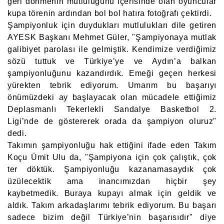
geri dönmenin mutluluğunu içerisinde olan oyuncular
kupa törenin ardından bol bol hatıra fotoğrafı çektirdi.
Şampiyonluk için duydukları mutlulukları dile getiren
AYESK Başkanı Mehmet Güler, "Şampiyonaya mutlak
galibiyet parolası ile gelmiştik. Kendimize verdiğimiz
sözü tuttuk ve Türkiye’ye ve Aydın’a balkan
şampiyonluğunu kazandırdık. Emeği geçen herkesi
yürekten tebrik ediyorum. Umarım bu başarıyı
önümüzdeki ay başlayacak olan mücadele ettiğimiz
Deplasmanlı Tekerlekli Sandalye Basketbol 2.
Ligi’nde de göstererek orada da şampiyon oluruz"
dedi.
Takımın şampiyonluğu hak ettiğini ifade eden Takım
Koçu Ümit Ulu da, "Şampiyona için çok çalıştık, çok
ter döktük. Şampiyonluğu kazanamasaydık çok
üzülecektik ama inancımızdan hiçbir şey
kaybetmedik. Buraya kupayı almak için geldik ve
aldık. Takım arkadaşlarımı tebrik ediyorum. Bu başarı
sadece bizim değil Türkiye’nin başarısıdır" diye