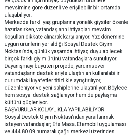
ve çocukları için ihtiyaç duydukları ürünlere
mevsimine göre düzenli ve erişilebilir bir ortamda
ulaşabiliyor.
Merkezde farklı yaş gruplarına yönelik giysiler özenle
hazırlanırken, vatandaşların ihtiyaçları mevsim
koşulları dikkate alınarak karşılanıyor. Yaz dönemine
uygun ürünlerin yer aldığı Sosyal Destek Giyim
Noktası’nda, günlük yaşamda ihtiyaç duyulabilecek
birçok farklı giyim ürünü vatandaşlara sunuluyor.
Dayanışmayı büyüten projede, yardımsever
vatandaşların destekleriyle ulaştırılan kullanılabilir
durumdaki kıyafetler titizlikle ayrıştırılıyor,
düzenleniyor ve yeni sahiplerine ulaştırılıyor. Böylece
hem sosyal destek sağlanıyor hem de paylaşma
kültürü güçleniyor.
BAŞVURULAR KOLAYLIKLA YAPILABİLİYOR
Sosyal Destek Giyim Noktası’ndan yararlanmak
isteyen vatandaşlar; Efe Masa, Efemobil uygulaması
ve 444 80 09 numaralı çağrı merkezi üzerinden