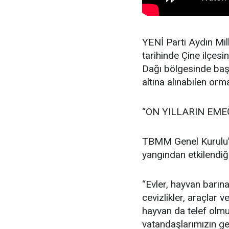
YENİ Parti Aydın Mi
tarihinde Çine ilçesi
Dağı bölgesinde baş
altına alınabilen or
“ON YILLARIN EME
TBMM Genel Kurulu’
yangından etkilendiği
“Evler, hayvan barına
cevizlikler, araçlar
hayvan da telef olmu
vatandaşlarımızın g