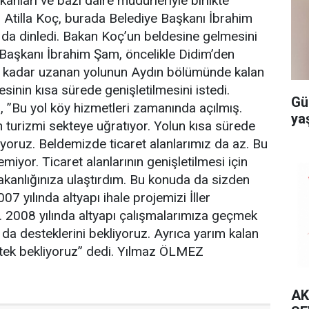
kanları ve bazı daire müdürleriyle birlikte
 Atilla Koç, burada Belediye Başkanı İbrahim
da dinledi. Bakan Koç’un beldesine gelmesini
e Başkanı İbrahim Şam, öncelikle Didim’den
 kadar uzanan yolunun Aydın bölümünde kalan
sinin kısa sürede genişletilmesini istedi.
Gü
 ”Bu yol köy hizmetleri zamanında açılmış.
ya
n turizmi sekteye uğratıyor. Yolun kısa sürede
iyoruz. Beldemizde ticaret alanlarımız da az. Bu
iyor. Ticaret alanlarının genişletilmesi için
bakanlığınıza ulaştırdım. Bu konuda da sizden
07 yılında altyapı ihale projemizi İller
k. 2008 yılında altyapı çalışmalarımıza geçmek
 da desteklerini bekliyoruz. Ayrıca yarım kalan
stek bekliyoruz” dedi. Yılmaz ÖLMEZ
AK