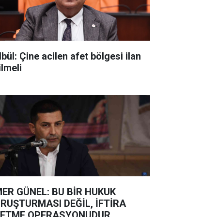
bül: Çine acilen afet bölgesi ilan
ilmeli
ER GÜNEL: BU BİR HUKUK
UŞTURMASI DEĞİL, İFTİRA
ETME OPERASYONUDUR