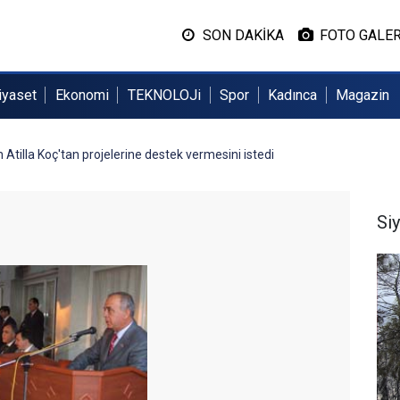
SON DAKİKA
FOTO GALER
iyaset
Ekonomi
TEKNOLOJi
Spor
Kadınca
Magazin
tilla Koç'tan projelerine destek vermesini istedi
Si