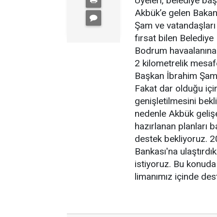
Üyeleri, belediye baş
Akbük’e gelen Bakan
Şam ve vatandaşları 
fırsat bilen Belediy
Bodrum havaalanına
2 kilometrelik mesafe
Başkan İbrahim Şam,
Fakat dar olduğu içi
genişletilmesini bekl
nedenle Akbük gelişem
hazırlanan planları 
destek bekliyoruz. 20
Bankası'na ulaştırdı
istiyoruz. Bu konuda
limanımız içinde de