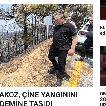
Bül
ed
AKOZ, ÇİNE YANGININI
ÖM
SOR
EMİNE TAŞIDI
ÜR