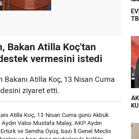
EV
TB
 Bakan Atilla Koç'tan
 destek vermesini istedi
m Bakanı Atilla Koç, 13 Nisan Cuma
sini ziyaret etti.
AK
KU
kanı Atilla Koç, 13 Nisan Cuma günü Akbük
ti. Aydın Valisi Mustafa Malay, AKP Aydın
t Ertürk ve Semiha Öyüş, bazı İl Genel Meclis