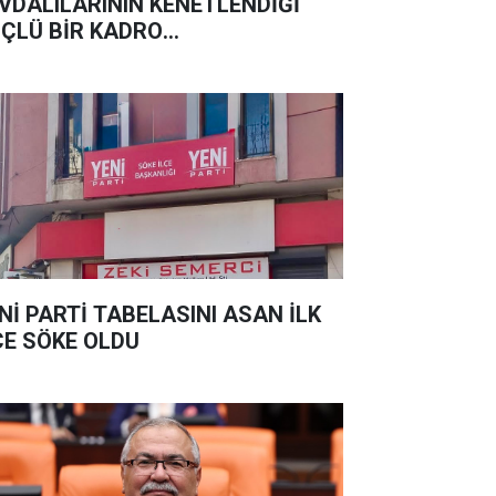
VDALILARININ KENETLENDİĞİ
ÇLÜ BİR KADRO
UŞTURUYORUZ
Nİ PARTİ TABELASINI ASAN İLK
ÇE SÖKE OLDU