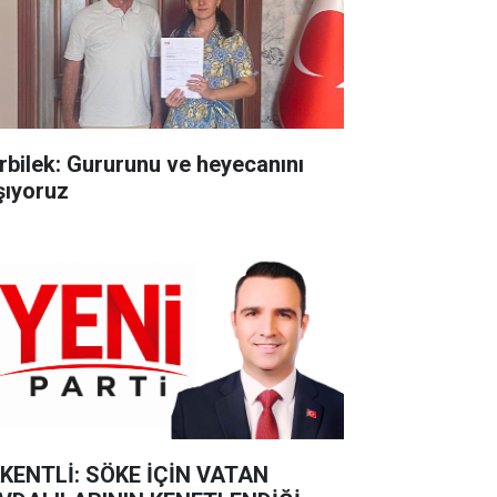
rbilek: Gururunu ve heyecanını
şıyoruz
KENTLİ: SÖKE İÇİN VATAN