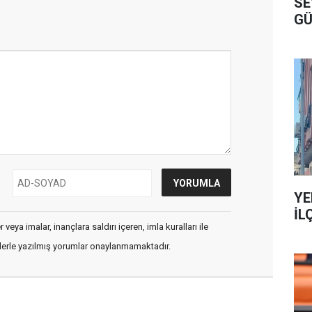
SE
GÜ
OL
YE
İL
veya imalar, inançlara saldırı içeren, imla kuralları ile
flerle yazılmış yorumlar onaylanmamaktadır.