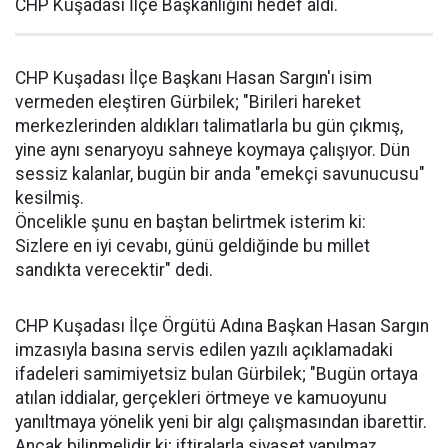
CHP Kuşadası İlçe Başkanlığını hedef aldı.
CHP Kuşadası İlçe Başkanı Hasan Sargın'ı isim
vermeden eleştiren Gürbilek; "Birileri hareket
merkezlerinden aldıkları talimatlarla bu gün çıkmış,
yine aynı senaryoyu sahneye koymaya çalışıyor. Dün
sessiz kalanlar, bugün bir anda "emekçi savunucusu"
kesilmiş.
Öncelikle şunu en baştan belirtmek isterim ki:
Sizlere en iyi cevabı, günü geldiğinde bu millet
sandıkta verecektir" dedi.
CHP Kuşadası İlçe Örgütü Adına Başkan Hasan Sargın
imzasıyla basına servis edilen yazılı açıklamadaki
ifadeleri samimiyetsiz bulan Gürbilek; "Bugün ortaya
atılan iddialar, gerçekleri örtmeye ve kamuoyunu
yanıltmaya yönelik yeni bir algı çalışmasından ibarettir.
Ancak bilinmelidir ki; iftiralarla siyaset yapılmaz,