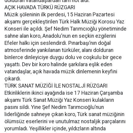
dolduran vatandaşlardan tam not aldı.
AÇIK HAVADA TÜRKÜ RÜZGARI
Müzik şöleninin ilk perdesi, 15 Haziran Pazartesi
akşamı gerçekleştirilen Türk Halk Müziği Korosu Yaz
Konseri ile açıldı. Şef Nedim Tarımcıoğlu yönetiminde
sahne alan koro, Anadolu'nun en seçkin ezgilerini
Efeler halkı için seslendirdi. Pınarbaşı’nın doğal
atmosferinde yankılanan türküler, alanı dolduran
binlerce dinleyiciye duygu dolu ve coşkulu bir gece
yaşattı. Dev bir koro halinde şarkılara eşlik eden
vatandaşlar, açık havada müzik dinlemenin keyfini
çıkardı.
TÜRK SANAT MÜZİĞİ İLE NOSTALJİ RÜZGARI
Etkinliklerin ikinci ayağında ise 17 Haziran Çarşamba
akşamı Türk Sanat Müziği Yaz Konseri kulakların
pasını sildi. Yine Şef Nedim Tarımcıoğlu’nun
liderliğinde sahneye çıkan koro, Türk sanat müziğinin
ölümsüz eserlerini ve unutulmaz nostaljik parçalarını
yorumladı. Yeşillikler içinde, yıldızların altında