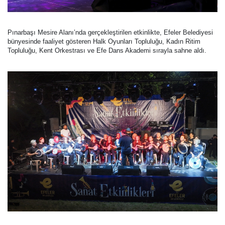
Pınarbaşı Mesire Alanı’nda gerçekleştirilen etkinlikte, Efeler Belediyesi
bünyesinde faaliyet gösteren Halk Oyunları Topluluğu, Kadın Ritim
Topluluğu, Kent Orkestrası ve Efe Dans Akademi sırayla sahne aldı.