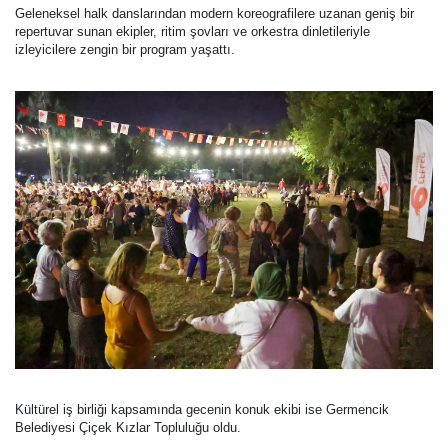
Geleneksel halk danslarından modern koreografilere uzanan geniş bir
repertuvar sunan ekipler, ritim şovları ve orkestra dinletileriyle
izleyicilere zengin bir program yaşattı.
Kültürel iş birliği kapsamında gecenin konuk ekibi ise Germencik
Belediyesi Çiçek Kızlar Topluluğu oldu.