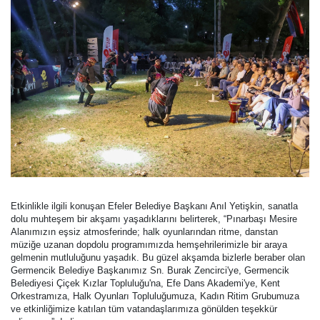
Etkinlikle ilgili konuşan Efeler Belediye Başkanı Anıl Yetişkin, sanatla
dolu muhteşem bir akşamı yaşadıklarını belirterek, “Pınarbaşı Mesire
Alanımızın eşsiz atmosferinde; halk oyunlarından ritme, danstan
müziğe uzanan dopdolu programımızda hemşehrilerimizle bir araya
gelmenin mutluluğunu yaşadık. Bu güzel akşamda bizlerle beraber olan
Germencik Belediye Başkanımız Sn. Burak Zencirci'ye, Germencik
Belediyesi Çiçek Kızlar Topluluğu'na, Efe Dans Akademi'ye, Kent
Orkestramıza, Halk Oyunları Topluluğumuza, Kadın Ritim Grubumuza
ve etkinliğimize katılan tüm vatandaşlarımıza gönülden teşekkür