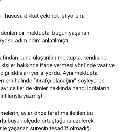
ir hususa dikkat çekmek istiyorum.
derilen bir mektupta, bugün yaşanan
yosu adım adım anlatılmıştı.
afından bana ulaştırılan mektupta, kendisine
rli kişiler hakkında ifade vermesi yönünde vaat ve
ldiği iddiaları yer alıyordu. Aynı mektupta,
emem halinde “itirafçı olacağını” söyleyerek
 ayrıca ileride kimler hakkında hangi iddiaların
ıntılarıyla yazmıştı.
elerin, aylar önce tarafıma iletilen bu
arla büyük ölçüde örtüştüğünü üzülerek
le yaşanan sürecin tesadüf olmadığı