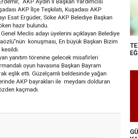
 Erdemir, AKP Aydın İl Başkan Yardımcısı
dası AKP İlçe Teşkilatı, Kuşadası AKP
ayı Esat Ergüder, Söke AKP Belediye Başkan
öken hazır bulundu.
 Genel Meclis adayı üyelerini açıklayan Belediye
aözlü"nün konuşması, En büyük Başkan Bizim
TE
 kesildi.
EĞ
an yanıtım törenine gelecek misafirleri
armandalı oyun havasına Başkan Bayram
k eşlik etti. Güzelçamlı beldesinde yağan
rinde AKP bayrakları ile meydanı dolduran
gözden kaçmadı.
GÜ