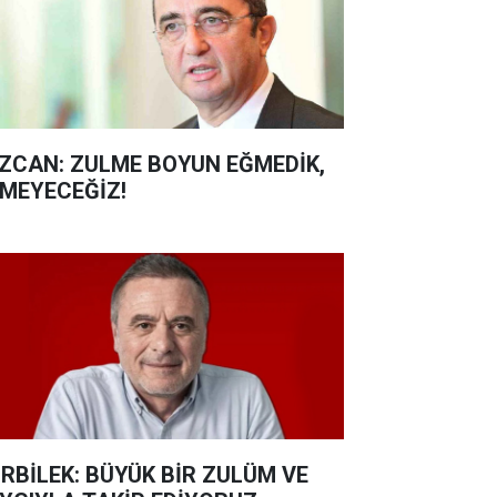
ZCAN: ZULME BOYUN EĞMEDİK,
MEYECEĞİZ!
RBİLEK: BÜYÜK BİR ZULÜM VE