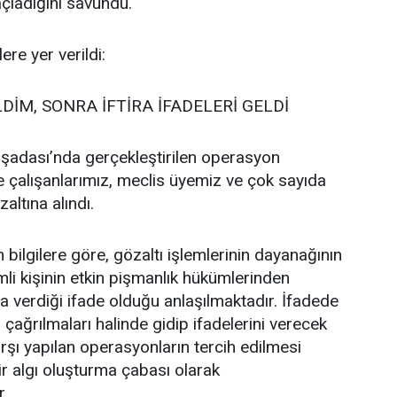
çladığını savundu.
re yer verildi:
DİM, SONRA İFTİRA İFADELERİ GELDİ
şadası’nda gerçekleştirilen operasyon
 çalışanlarımız, meclis üyemiz ve çok sayıda
altına alındı.
ilgilere göre, gözaltı işlemlerinin dayanağının
mli kişinin etkin pişmanlık hükümlerinden
 verdiği ifade olduğu anlaşılmaktadır. İfadede
, çağrılmaları halinde gidip ifadelerini verecek
rşı yapılan operasyonların tercih edilmesi
r algı oluşturma çabası olarak
r.