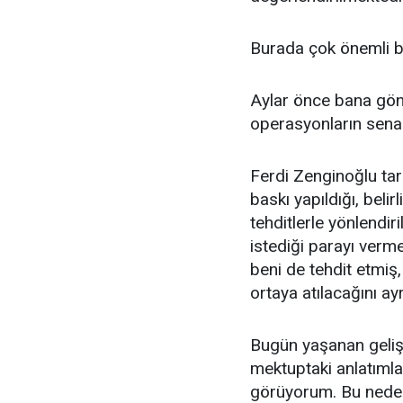
Burada çok önemli b
Aylar önce bana gön
operasyonların senar
Ferdi Zenginoğlu tar
baskı yapıldığı, beli
tehditlerle yönlendiri
istediği parayı verm
beni de tehdit etmiş,
ortaya atılacağını ayr
Bugün yaşanan gelişm
mektuptaki anlatıml
görüyorum. Bu neden