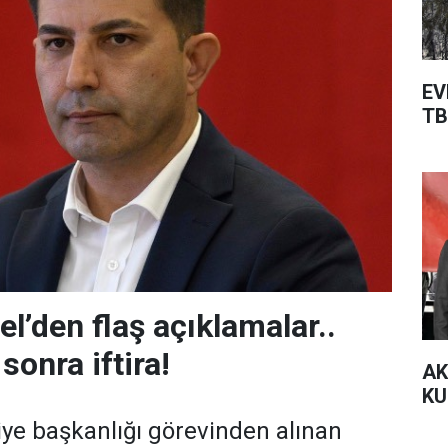
EV
TB
l’den flaş açıklamalar..
sonra iftira!
AK
KU
ye başkanlığı görevinden alınan