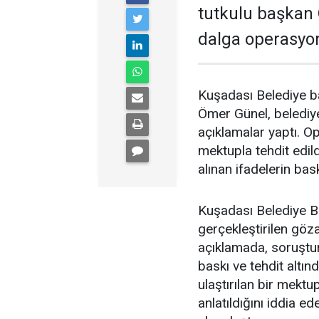
tutkulu başkan 
dalga operasyon
Kuşadası Belediye ba
Ömer Günel, belediye
açıklamalar yaptı. 
mektupla tehdit edil
alınan ifadelerin bas
Kuşadası Belediye B
gerçekleştirilen göza
açıklamada, soruştur
baskı ve tehdit altın
ulaştırılan bir mektu
anlatıldığını iddia 