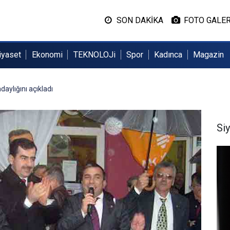
SON DAKİKA
FOTO GALER
iyaset
Ekonomi
TEKNOLOJi
Spor
Kadınca
Magazin
aylığını açıkladı
Si