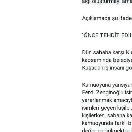
algı oluşturmayı ama
Açıklamada şu ifadele
"ÖNCE TEHDİT EDİL
Dün sabaha karşı Ku
kapsamında belediye
Kuşadalı iş insanı göz
Kamuoyuna yansıyan b
Ferdi Zenginoğlu isi
yararlanmak amacıyla
isimleri geçen kişiler
kişilerken, sabaha ka
kamuoyunda farklı bi
değerlendirilmektedi