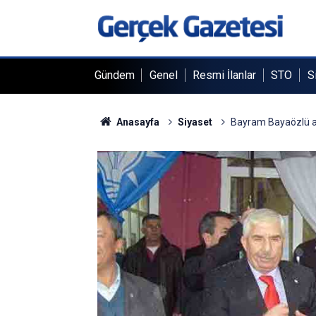
Gündem
Genel
Resmi İlanlar
STO
S
Anasayfa
Siyaset
Bayram Bayaözlü ad