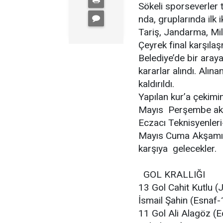
Sökeli sporseverler t
nda, gruplarında ilk 
Tariş, Jandarma, Mill
Çeyrek final karşılaş
Belediye’de bir aray
kararlar alındı. Alın
kaldırıldı.
Yapılan kur’a çekimin
Mayıs Perşembe ak
Eczacı Teknisyenleri
Mayıs Cuma Akşamı i
karşıya gelecekler.
GOL KRALLIĞI
13 Gol Cahit Kutlu 
İsmail Şahin (Esnaf-
11 Gol Ali Alagöz (E