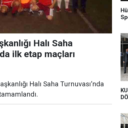
Hü
Sp
şkanlığı Halı Saha
da ilk etap maçları
ı
aşkanlığı Halı Saha Turnuvası’nda
KU
 tamamlandı.
DÖ