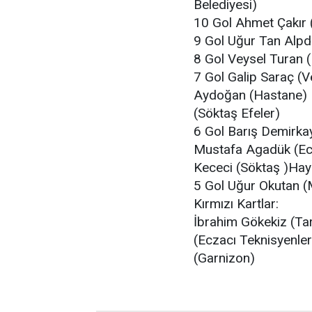
Belediyesi)
10 Gol Ahmet Çakır 
9 Gol Uğur Tan Alpdo
8 Gol Veysel Turan 
7 Gol Galip Saraç (V
Aydoğan (Hastane) 
(Söktaş Efeler)
6 Gol Barış Demirka
Mustafa Agadük (Ecz
Kececi (Söktaş )Hayr
5 Gol Uğur Okutan (M
Kırmızı Kartlar:
İbrahim Gökekiz (Ta
(Eczacı Teknisyenle
(Garnizon)