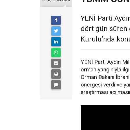
06 Ağustos 2026
YENİ Parti Aydın
dört gün süren 
Kurulu’nda kon
YENİ Parti Aydın Mil
orman yangınıyla il
Orman Bakanı İbrahim
önergesi verdi ve yan
araştırması açılmasın