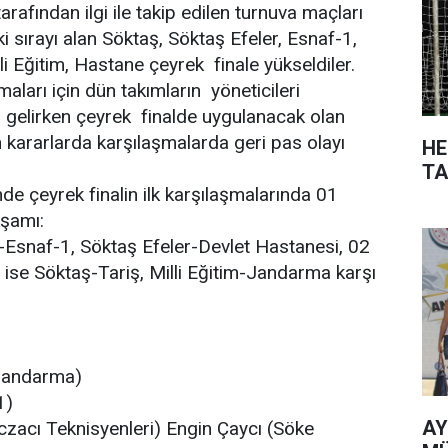
arafından ilgi ile takip edilen turnuva maçları
iki sırayı alan Söktaş, Söktaş Efeler, Esnaf-1,
i Eğitim, Hastane çeyrek finale yükseldiler.
maları için dün takımların yöneticileri
a gelirken çeyrek finalde uygulanacak olan
an kararlarda karşılaşmalarda geri pas olayı
HE
TA
de çeyrek finalin ilk karşılaşmalarında 01
şamı:
-Esnaf-1, Söktaş Efeler-Devlet Hastanesi, 02
se Söktaş-Tariş, Milli Eğitim-Jandarma karşı
(Jandarma)
1)
AY
czacı Teknisyenleri) Engin Çaycı (Söke