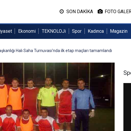
SON DAKİKA
FOTO GALER
iyaset
Ekonomi
TEKNOLOJi
Spor
Kadınca
Magazin
şkanlığı Halı Saha Turnuvası’nda ilk etap maçları tamamlandı
Sp