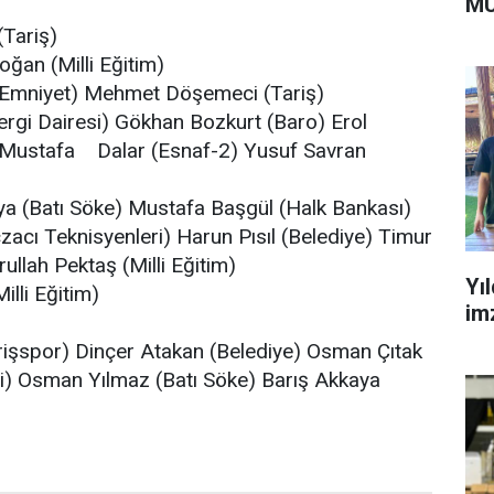
MÜ
(Tariş)
ğan (Milli Eğitim)
(Emniyet) Mehmet Döşemeci (Tariş)
ergi Dairesi) Gökhan Bozkurt (Baro) Erol
Mustafa Dalar (Esnaf-2) Yusuf Savran
ya (Batı Söke) Mustafa Başgül (Halk Bankası)
acı Teknisyenleri) Harun Pısıl (Belediye) Timur
ullah Pektaş (Milli Eğitim)
Yı
illi Eğitim)
im
rişspor) Dinçer Atakan (Belediye) Osman Çıtak
ri) Osman Yılmaz (Batı Söke) Barış Akkaya