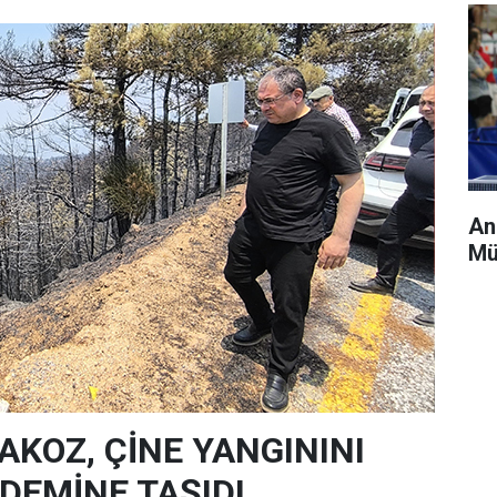
An
Mü
AKOZ, ÇİNE YANGININI
EMİNE TAŞIDI