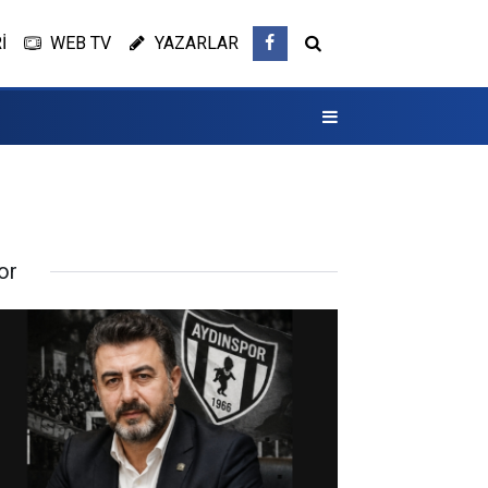
İ
WEB TV
YAZARLAR
or