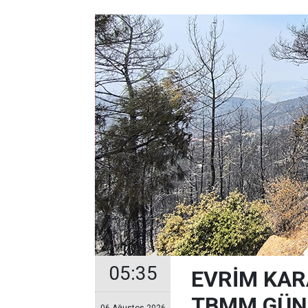
05:35
EVRİM KAR
TBMM GÜND