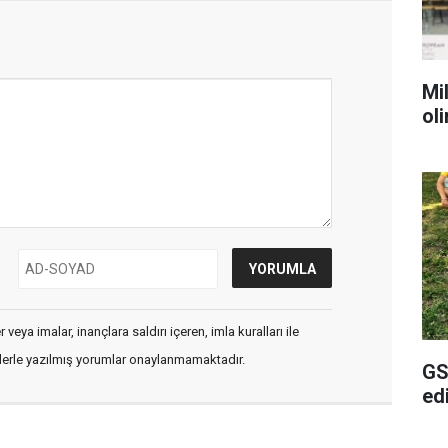
Mil
ol
veya imalar, inançlara saldırı içeren, imla kuralları ile
flerle yazılmış yorumlar onaylanmamaktadır.
GS
ed