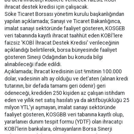
ihracat destek kredisi için çalışacak.
Söke Ticaret Borsası yönetim kurulu başkanlığından
yapılan açıklamada; Sanayi ve Ticaret Bakanlığınca,
imalat sanayi sektöründe faaliyet gösteren, KOSGEB
veri tabanında kayıtlı ihracat taahhüt eden KOBİ'lere
faizsiz 'KOBİ İhracat Destek Kredisi' verileceğinin
açıklandığı belirtilerek, borsa bünyesinde faaliyet
gösteren Sineıji Odağından bu konuda bilgi
alınabileceği ifade edildi.
Açıklamada; İhracat kredisinin üst !imitinin 100.000
dolar, vadesinin altı ay olduğu ve det'aten (alınan kredi
tutarının, bir defada tamamı geri ödenir) geri
ödeneceği, krediden 250 kişiden az çalışan istihdam
eden ve yıllık net satış hasılatı ya da aktifbüyüklüğü 25
milyon YTL'yi aşmayan, imalat sanayi sektöründe
faaliyet gösteren, KOSGBB veri tabanına kayıtlı olup,
yararlanıeı dunım tespit formu (YDTF) olan ihracatçı
KOBİ'lerin bankalara, olmayanların Borsa Sinerji