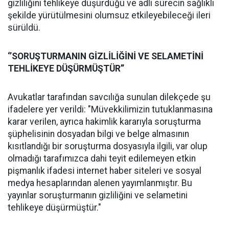
gizliliğini tehlikeye düşürdüğü ve adli sürecin sağlıklı
şekilde yürütülmesini olumsuz etkileyebileceği ileri
sürüldü.
‘’SORUŞTURMANIN GİZLİLİĞİNİ VE SELAMETİNİ
TEHLİKEYE DÜŞÜRMÜŞTÜR’’
Avukatlar tarafından savcılığa sunulan dilekçede şu
ifadelere yer verildi: "Müvekkilimizin tutuklanmasına
karar verilen, ayrıca hakimlik kararıyla soruşturma
şüphelisinin dosyadan bilgi ve belge almasının
kısıtlandığı bir soruşturma dosyasıyla ilgili, var olup
olmadığı tarafımızca dahi teyit edilemeyen etkin
pişmanlık ifadesi internet haber siteleri ve sosyal
medya hesaplarından alenen yayımlanmıştır. Bu
yayınlar soruşturmanın gizliliğini ve selametini
tehlikeye düşürmüştür."