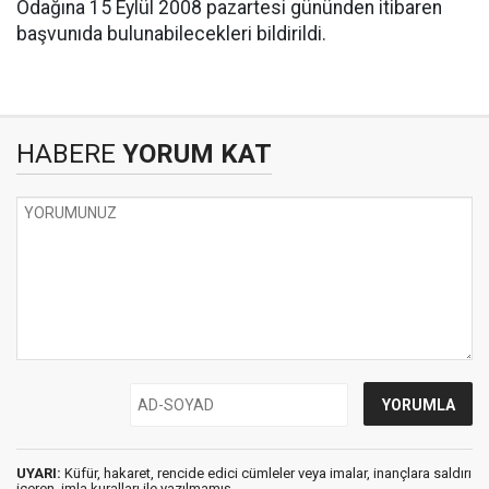
Odağına 15 Eylül 2008 pazartesi gününden itibaren
başvunıda bulunabilecekleri bildirildi.
HABERE
YORUM KAT
UYARI:
Küfür, hakaret, rencide edici cümleler veya imalar, inançlara saldırı
içeren, imla kuralları ile yazılmamış,