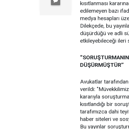
kısıtlanması kararın
edilemeyen bazı ifade
medya hesapları üzer
Dilekçede, bu yayınla
düşürdüğü ve adli sü
etkileyebileceği ileri
‘’SORUŞTURMANIN 
DÜŞÜRMÜŞTÜR’’
Avukatlar tarafından
verildi: "Müvekkilimi
kararıyla soruşturma
kısıtlandığı bir soru
tarafımızca dahi teyi
haber siteleri ve so
Bu yayınlar soruşturm