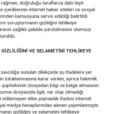
a rağmen, doğruluğu taraflarca dahi teyit
 içeriklerinin internet haber siteleri ve sosyal
inden kamuoyuna servis edildiği belirtildi.
rın soruşturmanın gizliliğini tehlikeye
recin sağlıklı şekilde yürütülmesini olumsuz
 sürüldü.
GİZLİLİĞİNİ VE SELAMETİNİ TEHLİKEYE
 savcılığa sunulan dilekçede şu ifadelere yer
zin tutuklanmasına karar verilen, ayrıca hakimlik
 şüphelisinin dosyadan bilgi ve belge almasının
şturma dosyasıyla ilgili, var olup olmadığı
t edilemeyen etkin pişmanlık ifadesi internet
syal medya hesaplarından alenen yayımlanmıştır.
anın gizliliğini ve selametini tehlikeye