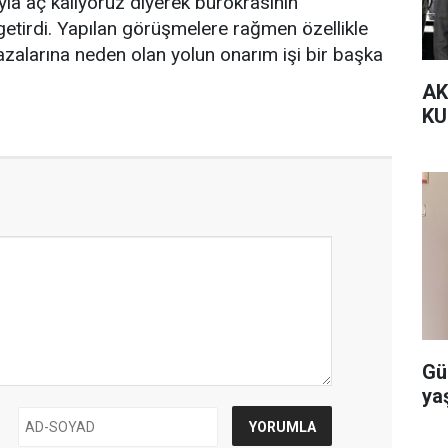
yla aç kalıyoruz diyerek bürokrasinin
etirdi. Yapılan görüşmelere rağmen özellikle
kazalarına neden olan yolun onarım işi bir başka
AK
KU
Gü
ya