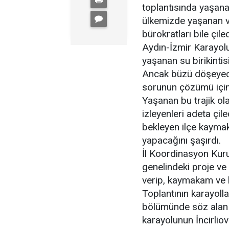
toplantısında yaşana
ülkemizde yaşanan v
bürokratları bile çile
Aydın-İzmir Karayolu
yaşanan su birikinti
Ancak büzü döşeyece
sorunun çözümü için 
Yaşanan bu trajik ol
izleyenleri adeta çil
bekleyen ilçe kaymaka
yapacağını şaşırdı.
İl Koordinasyon Kurul
genelindeki proje ve y
verip, kaymakam ve b
Toplantının karayollar
bölümünde söz alan 
karayolunun İncirlio