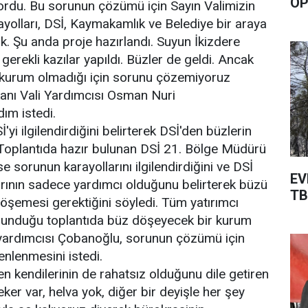
OP
ordu. Bu sorunun çözümü için Sayın Valimizin
arayolları, DSİ, Kaymakamlık ve Belediye bir araya
ık. Şu anda proje hazırlandı. Suyun İkizdere
 gerekli kazılar yapıldı. Büzler de geldi. Ancak
kurum olmadığı için sorunu çözemiyoruz
anı Vali Yardımcısı Osman Nuri
ım istedi.
i ilgilendirdiğini belirterek DSİ'den büzlerin
 Toplantıda hazır bulunan DSİ 21. Bölge Müdürü
se sorunun karayollarını ilgilendirdiğini ve DSİ
EV
rının sadece yardımcı olduğunu belirterek büzü
TB
şemesi gerektiğini söyledi. Tüm yatırımcı
bulunduğu toplantıda büz döşeyecek bir kurum
yardımcısı Çobanoğlu, sorunun çözümü için
enlenmesini istedi.
 kendilerinin de rahatsız olduğunu dile getiren
er var, helva yok, diğer bir deyişle her şey