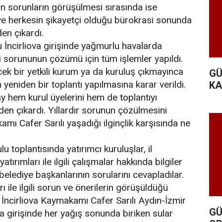
n sorunların görüşülmesi sırasında ise
e herkesin şikayetçi olduğu bürokrasi sonunda
den çıkardı.
 İncirliova girişinde yağmurlu havalarda
si sorununun çözümü için tüm işlemler yapıldı.
k bir yetkili kurum ya da kuruluş çıkmayınca
GÜ
yeniden bir toplantı yapılmasına karar verildi.
KA
ay hem kurul üyelerini hem de toplantıyı
eden çıkardı. Yıllardır sorunun çözülmesini
mı Cafer Sarılı yaşadığı ilginçlik karşısında ne
u toplantısında yatırımcı kuruluşlar, il
atırımları ile ilgili çalışmalar hakkında bilgiler
elediye başkanlarının sorularını cevapladılar.
ı ile ilgili sorun ve önerilerin görüşüldüğü
İncirliova Kaymakamı Cafer Sarılı Aydın-İzmir
GÜ
va girişinde her yağış sonunda biriken sular