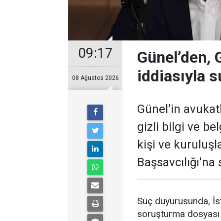
09:17
Günel’den, Gi
iddiasıyla 
08 Ağustos 2026
Günel'in avukatl
gizli bilgi ve be
kişi ve kuruluş
Başsavcılığı'na
Suç duyurusunda, İst
soruşturma dosyası h