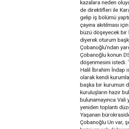
kazalara neden oluy
de direktifleri ile K
gelip iş bölümü yapt
çayına akıtılması için
büzü döşeyecek bir 
diyerek oturum başk
Çobanoğlu'ndan yard
Çobanoğlu konun DSİ'y
döşenmesini istedi.
Halil İbrahim İndap i
olarak kendi kurumla
başka bir kurumun dö
kuruluşların hazır 
bulunamayınca Vali 
yeniden toplantı düz
Yaşanan bürokrasiden
Çobanoğlu Un var, şek