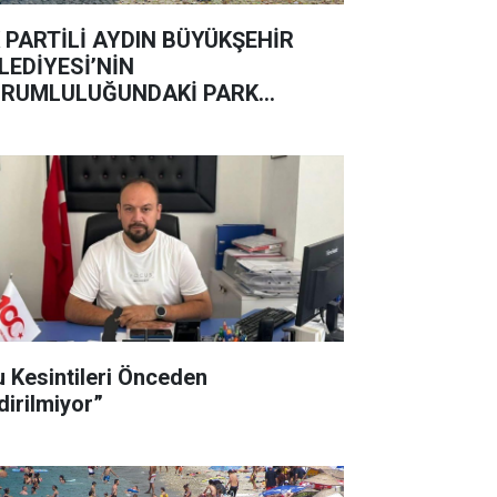
 PARTİLİ AYDIN BÜYÜKŞEHİR
LEDİYESİ’NİN
RUMLULUĞUNDAKİ PARK
DERİNE TERK EDİLDİ
u Kesintileri Önceden
dirilmiyor”