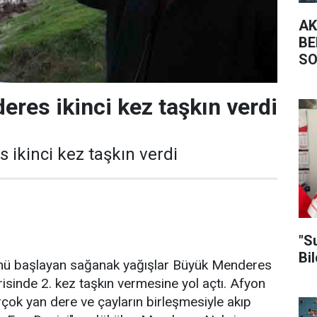
AK
BE
SO
KA
res ikinci kez taşkın verdi
ikinci kez taşkın verdi
"S
Bil
nü başlayan sağanak yağışlar Büyük Menderes
risinde 2. kez taşkın vermesine yol açtı. Afyon
rçok yan dere ve çayların birleşmesiyle akıp