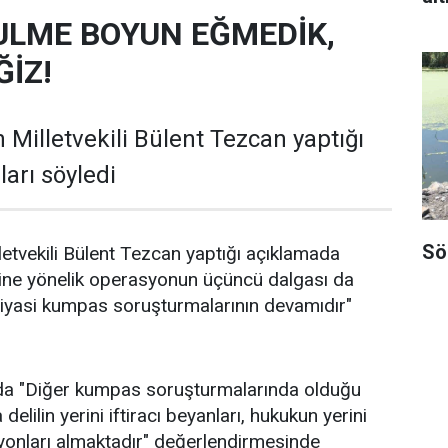
ULME BOYUN EĞMEDİK,
İZ!
 Milletvekili Bülent Tezcan yaptığı
arı söyledi
Sö
letvekili Bülent Tezcan yaptığı açıklamada
ine yönelik operasyonun üçüncü dalgası da
siyasi kumpas soruşturmalarının devamıdır"
da "Diğer kumpas soruşturmalarında olduğu
elilin yerini iftiracı beyanları, hukukun yerini
yonları almaktadır" değerlendirmesinde