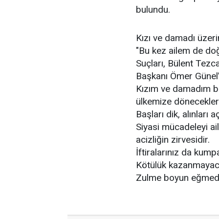
bulundu.
Kızı ve damadı üzeri
"Bu kez ailem de doğ
Suçları, Bülent Tezc
Başkanı Ömer Günel’i
Kızım ve damadım bir
ülkemize döneceklerd
Başları dik, alınları aç
Siyasi mücadeleyi ai
acizliğin zirvesidir.
İftiralarınız da kum
Kötülük kazanmayac
Zulme boyun eğmedi