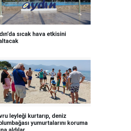
dın’da sıcak hava etkisini
altacak
vru leyleği kurtarıp, deniz
plumbağası yumurtalarını koruma
ına aldılar