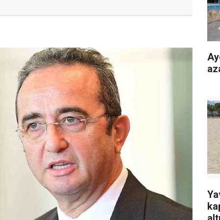
Ay
az
Ya
ka
alt