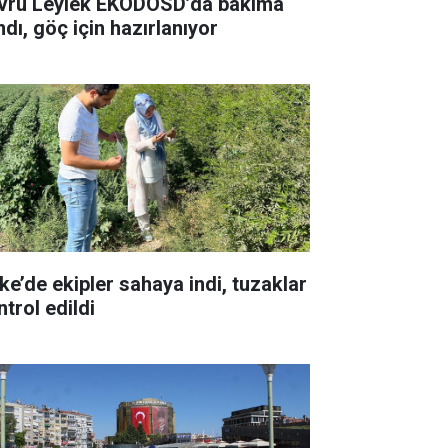
vru Leylek EKODOSD’da bakıma
ndı, göç için hazırlanıyor
ke’de ekipler sahaya indi, tuzaklar
trol edildi