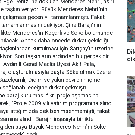
a Ege Denizi"ne dökülen Menderes Nehri, aşırı
 taşkın veriyor. Büyük Menderes Nehri"nin
 çalışması geçen yıl tamamlanmıştı. Fakat
n tamamlanmasını bekliyor. Çine Barajı"nın
likte Menderes'in Koçarlı ve Söke bölümünde
apılacak. Ancak daha öncede dikkat çekildiği
taşkınlardan kurtulması için Sarıçay'ın üzerine
Di
kiyor. Son taşkınların ardından bu gerçek bir
di
. Aydın İl Genel Meclis Üyesi Akif Pala,
araj oluşturulmasıyla başta Söke olmak üzere
Güzelçamlı, Didim ve yakın çevrenin içme
sağlanabileceğine dikkat çekmişti.
ine baraj kurulması fikri proje aşamasına
rek, "Proje 2009 yılı yatırım programına alındı.
ortaya attığımızda pek benimsenmemişti, fakat
amına alındı. Barajın inşasıyla birlikte
p giden suyu Büyük Menderes Nehri"ni Söke
emeyecek" dedi.