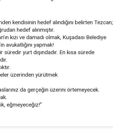
nden kendisinin hedef alındığını belirten Tezcan;
rudan hedef alınmıştır.
an’ın kızı ve damadı olmak, Kuşadası Belediye
n avukatlığını yapmak!
 süredir yurt dışındadır. En kısa sürede
ir.
ıktır.
leler üzerinden yürütmek
paslarınız da gerçeğin üzerini örtemeyecek.
ak.
k, eğmeyeceğiz!"