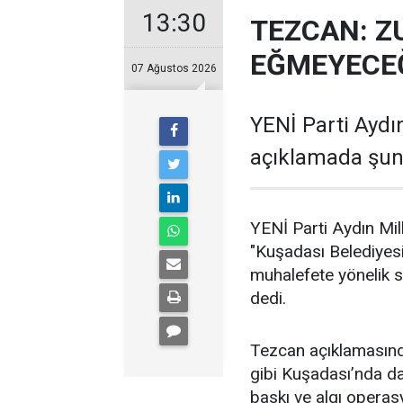
13:30
TEZCAN: Z
EĞMEYECEĞ
07 Ağustos 2026
YENİ Parti Aydın
açıklamada şunl
YENİ Parti Aydın Mil
"Kuşadası Belediyes
muhalefete yönelik 
dedi.
Tezcan açıklamasın
gibi Kuşadası’nda da d
baskı ve algı operas