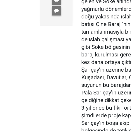
gelen ve Söke altınd
yağmurlu dönemlerde
doğu yakasında ıslah
batısı Çine Barajı"nı
tamamlanmasıyla bir
de ıslah çalışması y
gibi Söke bölgesinin 
baraj kurulması gere
kez daha ortaya çıktı
Şarıçay'ın üzerine b
Kuşadası, Davutlar, 
suyunun bu barajdan 
Pala Sarıçay'ın üzer
geldiğine dikkat çeke
3 yıl önce bu fikri 
şimdilerde proje kaps
Sarıçay'ın boşa akı
bölgesinde de tetikl