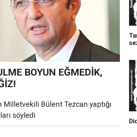
Ta
se
ULME BOYUN EĞMEDİK,
İZ!
 Milletvekili Bülent Tezcan yaptığı
arı söyledi
Di