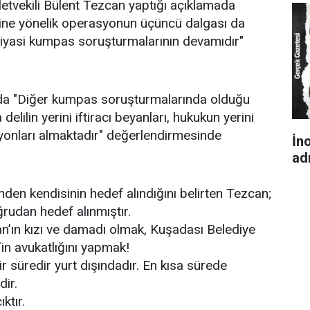
letvekili Bülent Tezcan yaptığı açıklamada
ine yönelik operasyonun üçüncü dalgası da
siyasi kumpas soruşturmalarının devamıdır"
da "Diğer kumpas soruşturmalarında olduğu
elilin yerini iftiracı beyanları, hukukun yerini
yonları almaktadır" değerlendirmesinde
İno
ad
nden kendisinin hedef alındığını belirten Tezcan;
rudan hedef alınmıştır.
an’ın kızı ve damadı olmak, Kuşadası Belediye
n avukatlığını yapmak!
 süredir yurt dışındadır. En kısa sürede
ir.
ıktır.