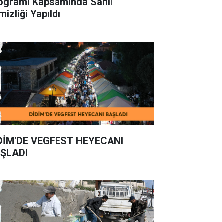
ogramı Kapsamında Sahil
mizliği Yapıldı
DİM'DE VEGFEST HEYECANI
ŞLADI