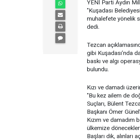
YENİ Parti Aydın Mil
"Kuşadası Belediyes
muhalefete yönelik 
dedi.
Tezcan açıklamasın
gibi Kuşadası’nda da d
baskı ve algı operas
bulundu.
Kızı ve damadı üzeri
"Bu kez ailem de doğ
Suçları, Bülent Tezc
Başkanı Ömer Günel’i
Kızım ve damadım bir
ülkemize döneceklerd
Başları dik, alınları aç