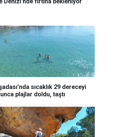
e Denizi’nde fırtına bekleniyor
şadası’nda sıcaklık 29 dereceyi
unca plajlar doldu, taştı