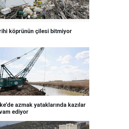
rihi köprünün çilesi bitmiyor
ke’de azmak yataklarında kazılar
vam ediyor