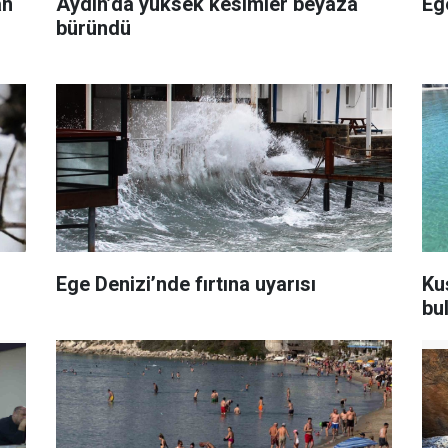
an
Aydın’da yüksek kesimler beyaza
Eg
büründü
Ege Denizi’nde fırtına uyarısı
Ku
bul