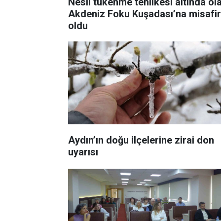
Nesli tükenme tehlikesi altında ol
Akdeniz Foku Kuşadası’na misafir
oldu
Aydın’ın doğu ilçelerine zirai don
uyarısı