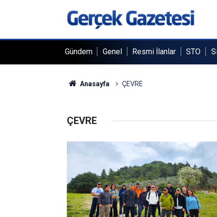
Gündem
Genel
Resmi İlanlar
STO
S
Anasayfa
ÇEVRE
ÇEVRE