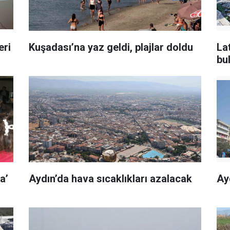
eri
Kuşadası’na yaz geldi, plajlar doldu
La
bu
a’
Aydın’da hava sıcaklıkları azalacak
Ay