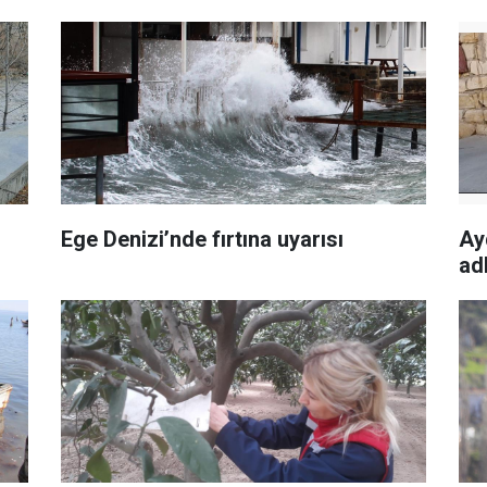
Ege Denizi’nde fırtına uyarısı
Ay
adl