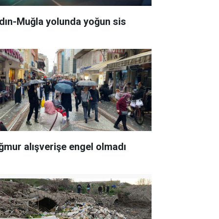
dın-Muğla yolunda yoğun sis
ğmur alışverişe engel olmadı