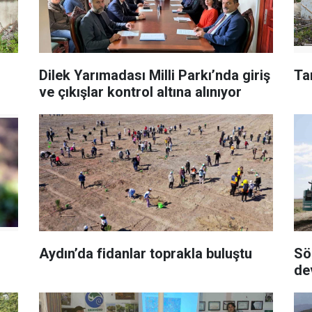
Dilek Yarımadası Milli Parkı’nda giriş
Ta
ve çıkışlar kontrol altına alınıyor
Aydın’da fidanlar toprakla buluştu
Sö
de