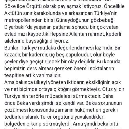
Söke ilçe Örgütü olarak paylaşmak istiyoruz. Öncelikle
Aktütün sınır karakolunda ve arkasından Türkiye'nin
metropollerinden birisi Güneydoğunun gözbebeği
Diyarbakır'da yaşanan patlama sonucu bir çok vatan
evladımızı kaybettik.Hepsine Allahtan rahmet, kederli
ailelerine başsağlığı diliyoruz.
Bunları Türkiye mutlaka değerlendirmesi lazımdır. Bir
kazadır, bir kaderdir, üç beş çapulcudur, olur böyle
şeyler diye geçiştirilecek bir olay değildir. Bu konuda
hepimizin ders alması gereken önemli noktalanrın
tespitine artık varılmalıdır.
Ama bakınca ülkeyi yöneten iktidarın eksikliğinin açık
ve net biçimde ortaya çıktığını görmekteyiz. Otuz yıldır
Türkiye'nin terörle mücadelesi sürmektedir. Daha
önce Beka vardı şimdi ise kandil var. Beka sorununun
çözülmesi konusunda zamanın hükümetleri gerekli
tedbirleri alarak Terör örgütünü yuvalandıkları
bölgeden çıkarıp sökmüşlerdi. Ama şimdi beka bitti