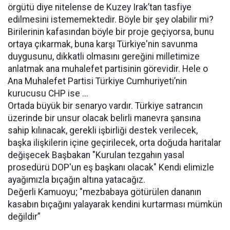
örgütü diye nitelense de Kuzey Irak’tan tasfiye
edilmesini istememektedir. Böyle bir şey olabilir mi?
Birilerinin kafasından böyle bir proje geçiyorsa, bunu
ortaya çıkarmak, buna karşı Türkiye'nin savunma
duygusunu, dikkatli olmasını gereğini milletimize
anlatmak ana muhalefet partisinin görevidir. Hele o
Ana Muhalefet Partisi Türkiye Cumhuriyeti’nin
kurucusu CHP ise ...
Ortada büyük bir senaryo vardır. Türkiye satrancın
üzerinde bir unsur olacak belirli manevra şansına
sahip kılınacak, gerekli işbirliği destek verilecek,
başka ilişkilerin içine geçirilecek, orta doğuda haritalar
değişecek Başbakan "Kurulan tezgahın yasal
prosedürü DOP'un eş başkanı olacak" Kendi elimizle
ayağımızla bıçağın altına yatacağız.
Değerli Kamuoyu; "mezbabaya götürülen dananın
kasabın bıçağını yalayarak kendini kurtarması mümkün
değildir”