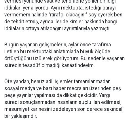
vermesi yönünde vaat ve tehditlerle yönlendirildiği
iddiaları yer alıyordu. Aynı mektupta, istediği parayı
vermemem halinde “itirafçı olacağını” söyleyerek beni
de tehdit etmiş, ayrıca ileride kimler hakkında hangi
iddiaların ortaya atılacağını ayrıntılarıyla yazmıştı.
Bugün yaşanan gelişmelerin, aylar önce tarafıma
iletilen bu mektuptaki anlatımlarla büyük ölçüde
örtüştüğünü üzülerek görüyorum. Bu nedenle yaşanan
sürecin tesadüf olmadığı kanaatindeyim.
Öte yandan, henüz adli işlemler tamamlanmadan
sosyal medya ve bazı haber mecraları üzerinden peş
peşe yayınlar yapılması da dikkat çekicidir. Yargı
süreci sonuçlanmadan insanların suçlu ilan edilmesi,
masumiyet karinesini zedeleyen son derece sakıncalı
bir yaklaşımdır.