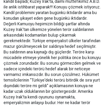
kandil başladı; Kuzey Irak’ta, daimi müttefikimiz A.B.D.
ile anlık istihbarat yaparak!!! Konuyu çözmek istiyoruz.
Kandil problemini yaratan bugünkü iktidardır ama bu
konudan şikayet eden gene bugünkü iktidardır.
Değerli Kamuoyu hepimizin bildiği şartlar altında
Kuzey Irak'tan ülkemize yönelen terör saldınlarının
arkasındaki kodamanları bulup çıkarmak
gerekmektedir. Türkiye emperyalist ülkeler tarafından
mazur görülmeyecek bir saldırıya hedef seçilmiştir.
Bu saldırının ana kaynağı dış güçlerdir. Teröre karşı
mücadele etmeye yönelik her politika önce bu konuyu
çözmek zorundadır. Bu sorunu görmezden gelmek ve
sadece içindeki terörü hedef alarak bir neticeye
varmamız imkansızdır. Bu sorun çözülmez. Hükümet
temsilcilerinin "Türkiye'deki terörü bitirdik de sıra yurt
dışındaki teröre mi geldi" açıklamasının konuya ne
kadar uzak olduklarının bir göstergesidir. Amerika
Kuzey Irak’ta kendi oyununu oynamakta,
emperyalizmin anlayışı budur. Her ne kadar terör