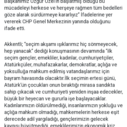
Başkanımız Özgür Özel’in başlatmış olduğu bu
mücadeleyi herkese ve herşeye rağmen tüm bedelleri
göze alarak sürdürmeye kararlıyız” İfadelerine yer
vererek CHP Genel Merkezinin yanında olduğunu
ifade etti.
Akkentli; “seçim akşamı ışıklarımız hiç sönmeyecek,
hep yanacak” dediği konuşmasının devamında “ilk
seçim gençler, emekliler, kadınlar, cumhuriyetçiler,
Atatürkçüler, muhafazakarlar, demokratlar, açlığa ve
yoksulluğa mahkum edilmiş vatandaşlarımız için
bayram havasında olacaktır.İlk seçimin ertesi günü,
Atatürk’ün çocukları onun bıraktığı mirasa sandıkta
sahip çıkacak ve cumhuriyeti yeniden inşaa edecekler,
büyük bir heyecan ve gururla işe başlayacaklar.
Kadınlarımızın öldürülmediği, insanlarımızın yokluğu ve
açlığa mahkum olmadığı, mahkemelerin herkese eşit
derecede adil yargıladığı, gençlerimizin gelecek
kaygısı büyütmediği, emeklilerimizin ekonomik kriz