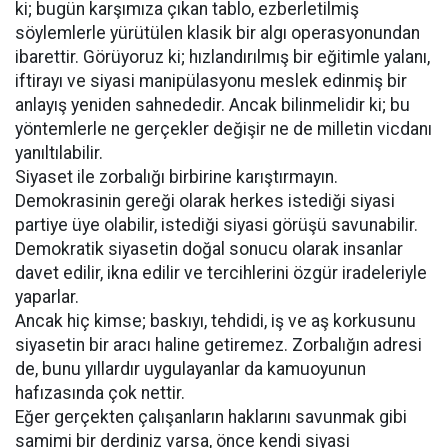
ki; bugün karşımıza çıkan tablo, ezberletilmiş
söylemlerle yürütülen klasik bir algı operasyonundan
ibarettir. Görüyoruz ki; hızlandırılmış bir eğitimle yalanı,
iftirayı ve siyasi manipülasyonu meslek edinmiş bir
anlayış yeniden sahnededir. Ancak bilinmelidir ki; bu
yöntemlerle ne gerçekler değişir ne de milletin vicdanı
yanıltılabilir.
Siyaset ile zorbalığı birbirine karıştırmayın.
Demokrasinin gereği olarak herkes istediği siyasi
partiye üye olabilir, istediği siyasi görüşü savunabilir.
Demokratik siyasetin doğal sonucu olarak insanlar
davet edilir, ikna edilir ve tercihlerini özgür iradeleriyle
yaparlar.
Ancak hiç kimse; baskıyı, tehdidi, iş ve aş korkusunu
siyasetin bir aracı haline getiremez. Zorbalığın adresi
de, bunu yıllardır uygulayanlar da kamuoyunun
hafızasında çok nettir.
Eğer gerçekten çalışanların haklarını savunmak gibi
samimi bir derdiniz varsa, önce kendi siyasi