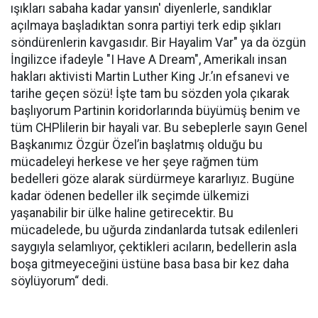
ışıkları sabaha kadar yansın' diyenlerle, sandıklar
açılmaya başladıktan sonra partiyi terk edip şıkları
söndürenlerin kavgasıdır. Bir Hayalim Var" ya da özgün
İngilizce ifadeyle "I Have A Dream", Amerikalı insan
hakları aktivisti Martin Luther King Jr.’ın efsanevi ve
tarihe geçen sözü! İşte tam bu sözden yola çıkarak
başlıyorum Partinin koridorlarında büyümüş benim ve
tüm CHPlilerin bir hayali var. Bu sebeplerle sayın Genel
Başkanımız Özgür Özel’in başlatmış olduğu bu
mücadeleyi herkese ve her şeye rağmen tüm
bedelleri göze alarak sürdürmeye kararlıyız. Bugüne
kadar ödenen bedeller ilk seçimde ülkemizi
yaşanabilir bir ülke haline getirecektir. Bu
mücadelede, bu uğurda zindanlarda tutsak edilenleri
saygıyla selamlıyor, çektikleri acıların, bedellerin asla
boşa gitmeyeceğini üstüne basa basa bir kez daha
söylüyorum“ dedi.