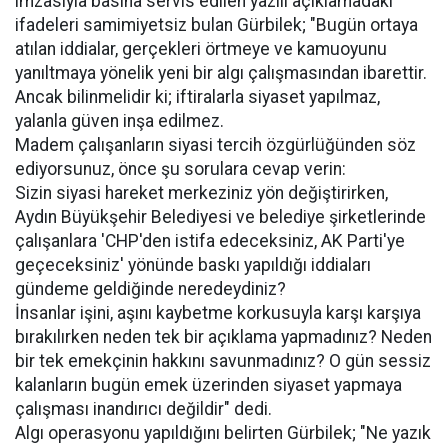
imzasıyla basına servis edilen yazılı açıklamadaki
ifadeleri samimiyetsiz bulan Gürbilek; "Bugün ortaya
atılan iddialar, gerçekleri örtmeye ve kamuoyunu
yanıltmaya yönelik yeni bir algı çalışmasından ibarettir.
Ancak bilinmelidir ki; iftiralarla siyaset yapılmaz,
yalanla güven inşa edilmez.
Madem çalışanların siyasi tercih özgürlüğünden söz
ediyorsunuz, önce şu sorulara cevap verin:
Sizin siyasi hareket merkeziniz yön değiştirirken,
Aydın Büyükşehir Belediyesi ve belediye şirketlerinde
çalışanlara 'CHP'den istifa edeceksiniz, AK Parti'ye
geçeceksiniz' yönünde baskı yapıldığı iddiaları
gündeme geldiğinde neredeydiniz?
İnsanlar işini, aşını kaybetme korkusuyla karşı karşıya
bırakılırken neden tek bir açıklama yapmadınız? Neden
bir tek emekçinin hakkını savunmadınız? O gün sessiz
kalanların bugün emek üzerinden siyaset yapmaya
çalışması inandırıcı değildir" dedi.
Algı operasyonu yapıldığını belirten Gürbilek; "Ne yazık