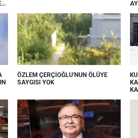
E
AY
A
ÖZLEM ÇERÇİOĞLU'NUN ÖLÜYE
KU
UN
SAYGISI YOK
KA
KA