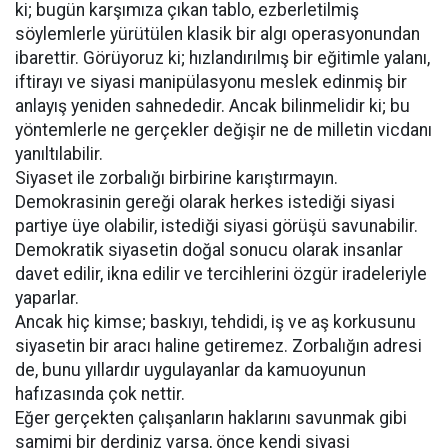
ki; bugün karşımıza çıkan tablo, ezberletilmiş
söylemlerle yürütülen klasik bir algı operasyonundan
ibarettir. Görüyoruz ki; hızlandırılmış bir eğitimle yalanı,
iftirayı ve siyasi manipülasyonu meslek edinmiş bir
anlayış yeniden sahnededir. Ancak bilinmelidir ki; bu
yöntemlerle ne gerçekler değişir ne de milletin vicdanı
yanıltılabilir.
Siyaset ile zorbalığı birbirine karıştırmayın.
Demokrasinin gereği olarak herkes istediği siyasi
partiye üye olabilir, istediği siyasi görüşü savunabilir.
Demokratik siyasetin doğal sonucu olarak insanlar
davet edilir, ikna edilir ve tercihlerini özgür iradeleriyle
yaparlar.
Ancak hiç kimse; baskıyı, tehdidi, iş ve aş korkusunu
siyasetin bir aracı haline getiremez. Zorbalığın adresi
de, bunu yıllardır uygulayanlar da kamuoyunun
hafızasında çok nettir.
Eğer gerçekten çalışanların haklarını savunmak gibi
samimi bir derdiniz varsa, önce kendi siyasi