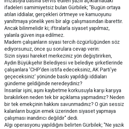
imzasıyla basına servis edilen yazılı açıklamadaki
ifadeleri samimiyetsiz bulan Gürbilek; "Bugün ortaya
atılan iddialar, gerçekleri örtmeye ve kamuoyunu
yanıltmaya yönelik yeni bir algı çalışmasından ibarettir.
Ancak bilinmelidir ki; iftiralarla siyaset yapılmaz,
yalanla güven inşa edilmez.
Madem çalışanların siyasi tercih özgürlüğünden söz
ediyorsunuz, önce şu sorulara cevap verin:
Sizin siyasi hareket merkeziniz yön değiştirirken,
Aydın Büyükşehir Belediyesi ve belediye şirketlerinde
çalışanlara 'CHP'den istifa edeceksiniz, AK Parti'ye
geçeceksiniz' yönünde baskı yapıldığı iddiaları
gündeme geldiğinde neredeydiniz?
İnsanlar işini, aşını kaybetme korkusuyla karşı karşıya
bırakılırken neden tek bir açıklama yapmadınız? Neden
bir tek emekçinin hakkını savunmadınız? O gün sessiz
kalanların bugün emek üzerinden siyaset yapmaya
çalışması inandırıcı değildir" dedi.
Algı operasyonu yapıldığını belirten Gürbilek; "Ne yazık