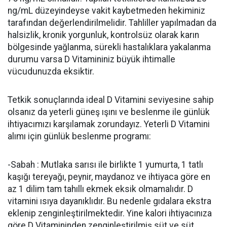
ng/mL düzeyindeyse vakit kaybetmeden hekiminiz
tarafından değerlendirilmelidir. Tahliller yapılmadan da
halsizlik, kronik yorgunluk, kontrolsüz olarak karın
bölgesinde yağlanma, sürekli hastalıklara yakalanma
durumu varsa D Vitamininiz büyük ihtimalle
vücudunuzda eksiktir.
Tetkik sonuçlarında ideal D Vitamini seviyesine sahip
olsanız da yeterli güneş ışını ve beslenme ile günlük
ihtiyacımızı karşılamak zorundayız. Yeterli D Vitamini
alımı için günlük beslenme programı:
-Sabah : Mutlaka sarısı ile birlikte 1 yumurta, 1 tatlı
kaşığı tereyağı, peynir, maydanoz ve ihtiyaca göre en
az 1 dilim tam tahıllı ekmek eksik olmamalıdır. D
vitamini ısıya dayanıklıdır. Bu nedenle gıdalara ekstra
eklenip zenginleştirilmektedir. Yine kalori ihtiyacınıza
göre D Vitamininden zenginleştirilmiş süt ve süt