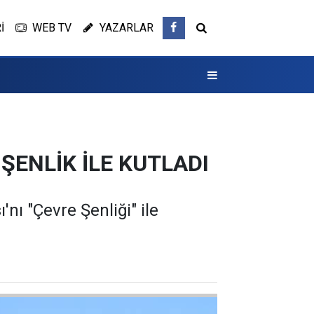
İ
WEB TV
YAZARLAR
ŞENLİK İLE KUTLADI
nı "Çevre Şenliği" ile