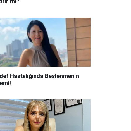
ırır mı?
def Hastalığında Beslenmenin
emi!