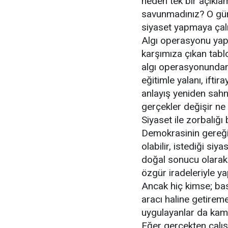
neden tek bir açıkla
savunmadınız? O gün
siyaset yapmaya çalış
Algı operasyonu yapıl
karşımıza çıkan tablo
algı operasyonundan i
eğitimle yalanı, ifti
anlayış yeniden sahn
gerçekler değişir ne d
Siyaset ile zorbalığı 
Demokrasinin gereği 
olabilir, istediği si
doğal sonucu olarak in
özgür iradeleriyle ya
Ancak hiç kimse; bask
aracı haline getireme
uygulayanlar da kam
Eğer gerçekten çalış