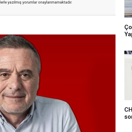
flerle yazılmış yorumlar onaylanmamaktadır.
Ço
Ya
CH
so