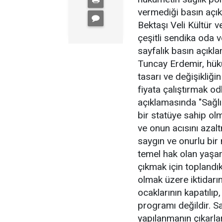
vermediği basın açık
Bektaşı Veli Kültür 
çeşitli sendika oda 
sayfalık basın açıkl
Tuncay Erdemir, hükü
tasarı ve değişikliği
fiyata çalıştırmak od
açıklamasında "Sağl
bir statüye sahip ol
ve onun acısını azal
saygın ve onurlu bir
temel hak olan yaşa
çıkmak için toplandı
olmak üzere iktidarı
ocaklarının kapatılıp
programı değildir. S
yapılanmanın çıkarl