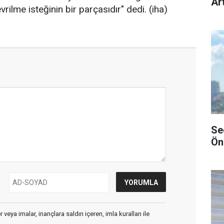
Art
vrilme isteğinin bir parçasıdır" dedi. (iha)
Se
Ön
veya imalar, inançlara saldırı içeren, imla kuralları ile