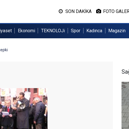
SON DAKİKA
FOTO GALER
iyaset
Ekonomi
TEKNOLOJi
Spor
Kadınca
Magazin
epki
Sa