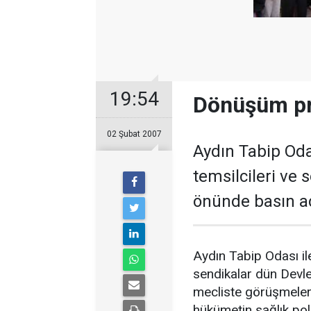
19:54
Dönüşüm pr
02 Şubat 2007
Aydın Tabip Odas
temsilcileri ve
önünde basın a
Aydın Tabip Odası ile
sendikalar dün Devl
mecliste görüşmeler
hükümetin sağlık polit