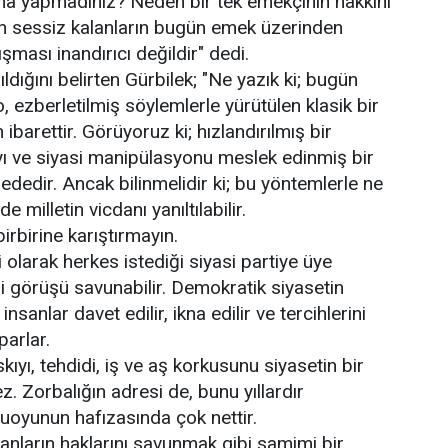
ma yapmadınız? Neden bir tek emekçinin hakkını
 sessiz kalanların bugün emek üzerinden
ması inandırıcı değildir" dedi.
dığını belirten Gürbilek; "Ne yazık ki; bugün
, ezberletilmiş söylemlerle yürütülen klasik bir
barettir. Görüyoruz ki; hızlandırılmış bir
rayı ve siyasi manipülasyonu meslek edinmiş bir
ededir. Ancak bilinmelidir ki; bu yöntemlerle ne
e milletin vicdanı yanıltılabilir.
birbirine karıştırmayın.
olarak herkes istediği siyasi partiye üye
yasi görüşü savunabilir. Demokratik siyasetin
sanlar davet edilir, ikna edilir ve tercihlerini
parlar.
ıyı, tehdidi, iş ve aş korkusunu siyasetin bir
z. Zorbalığın adresi de, bunu yıllardır
uoyunun hafızasında çok nettir.
anların haklarını savunmak gibi samimi bir