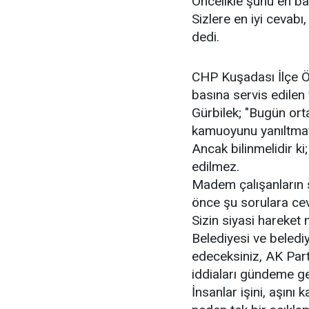
Öncelikle şunu en baş
Sizlere en iyi cevabı
dedi.
CHP Kuşadası İlçe Ö
basına servis edilen 
Gürbilek; "Bugün orta
kamuoyunu yanıltmaya
Ancak bilinmelidir ki
edilmez.
Madem çalışanların 
önce şu sorulara cev
Sizin siyasi hareket
Belediyesi ve belediy
edeceksiniz, AK Part
iddiaları gündeme g
İnsanlar işini, aşını