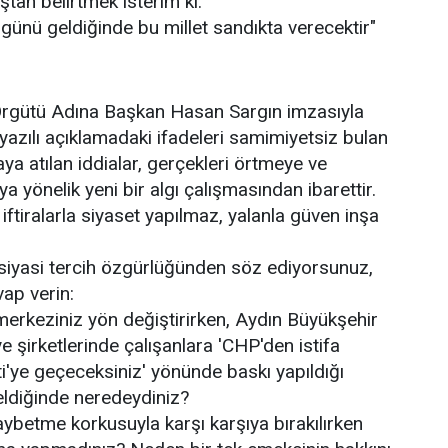
tan belirtmek isterim ki:
, günü geldiğinde bu millet sandıkta verecektir"
rgütü Adına Başkan Hasan Sargın imzasıyla
yazılı açıklamadaki ifadeleri samimiyetsiz bulan
ya atılan iddialar, gerçekleri örtmeye ve
 yönelik yeni bir algı çalışmasından ibarettir.
; iftiralarla siyaset yapılmaz, yalanla güven inşa
siyasi tercih özgürlüğünden söz ediyorsunuz,
ap verin:
 merkeziniz yön değiştirirken, Aydın Büyükşehir
e şirketlerinde çalışanlara 'CHP'den istifa
i'ye geçeceksiniz' yönünde baskı yapıldığı
eldiğinde neredeydiniz?
 kaybetme korkusuyla karşı karşıya bırakılırken