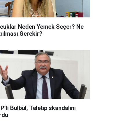
cuklar Neden Yemek Seçer? Ne
pılması Gerekir?
P’li Bülbül, Teletıp skandalını
rdu