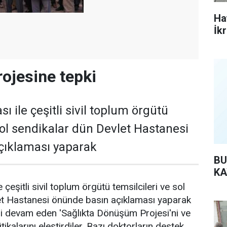
Ha
İk
ojesine tepki
ı ile çeşitli sivil toplum örgütü
 sol sendikalar dün Devlet Hastanesi
çıklaması yaparak
BU
KA
 çeşitli sivil toplum örgütü temsilcileri ve sol
et Hastanesi önünde basın açıklaması yaparak
i devam eden 'Sağlıkta Dönüşüm Projesi'ni ve
ikalarını eleştirdiler. Bazı doktorların destek