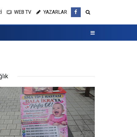
İ
WEB TV
YAZARLAR
ğlık