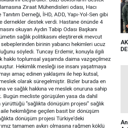
lamasına Ziraat Mühendisleri odası, Hacı
ve Tanıtım Derneği, İHD, ADD, Yapı-Yol-Sen gibi
ve dernekler destek verdi. Hastane önünde 4
amasını okuyan Aydın Tabip Odası Başkanı
metin sağlık politikasını eleştirerek mevcut
AK
n sebeplerinden birinin yabancı hekimleri ucuz
DE
luğunu söyledi. Tuncay Erdemir, konuyla ilgili
ık hakkı toplumsal yaşamda daima vazgeçilmez
muştur. Hekimlik mesleği ise insanı yaşatmaya
tmayı amaç edinen yaklaşımı ile hep kutsal,
 meslek olarak süregelmiştir. Bizler burada en
ma ve sağlık hakkına ve meslek onuruna sahip
k. Bugün mecliste görüşülen yasa da dahil
n yürüttüğü "sağlıkta dönüşüm projesi" sağlık
, aile hekimliğine geçilen basit bir dönüşüm
ağlıkta dönüşüm projesi Türkiye'deki
An
arımız tamamen aykırı olmasına rağmen köklü