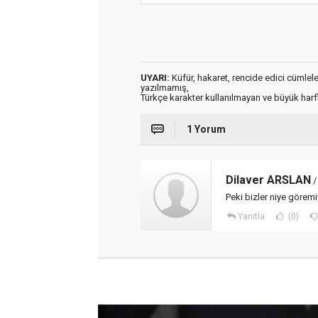
UYARI:
Küfür, hakaret, rencide edici cümleler 
yazılmamış,
Türkçe karakter kullanılmayan ve büyük har
1 Yorum
Dilaver ARSLAN
/
Peki bizler niye görem
Yanıtla
(0)