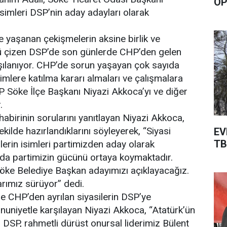
OP
simleri DSP’nin aday adayları olarak
yaşanan çekişmelerin aksine birlik ve
ü çizen DSP’de son günlerde CHP’den gelen
rşılanıyor. CHP’de sorun yaşayan çok sayıda
imlere katılma kararı almaları ve çalışmalara
 Söke İlçe Başkanı Niyazi Akkoca’yı ve diğer
.
birinin sorularını yanıtlayan Niyazi Akkoca,
ekilde hazırlandıklarını söyleyerek, “Siyasi
EV
TB
ilerin isimleri partimizden aday olarak
u da partimizin gücünü ortaya koymaktadır.
öke Belediye Başkan adayımızı açıklayacağız.
rımız sürüyor” dedi.
le CHP’den ayrılan siyasilerin DSP’ye
nuniyetle karşılayan Niyazi Akkoca, “Atatürk’ün
n DSP, rahmetli dürüst onursal liderimiz Bülent