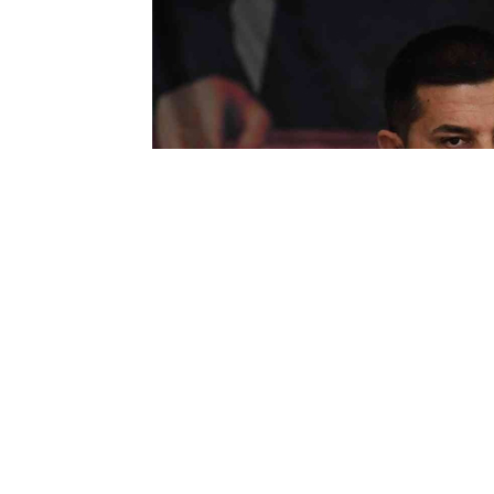
09:17
Günel’den, Gi
iddiasıyla 
08 Ağustos 2026