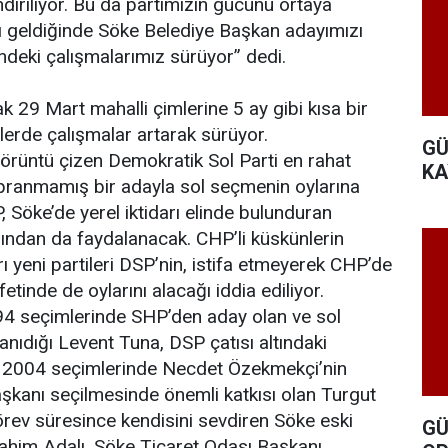
diriliyor. Bu da partimizin gücünü ortaya
 geldiğinde Söke Belediye Başkan adayımızı
ndeki çalışmalarımız sürüyor” dedi.
k 29 Mart mahalli çimlerine 5 ay gibi kısa bir
ilerde çalışmalar artarak sürüyor.
GÜ
görüntü çizen Demokratik Sol Parti en rahat
KA
pranmamış bir adayla sol seçmenin oylarına
, Söke’de yerel iktidarı elinde bulunduran
ından da faydalanacak. CHP’li küskünlerin
arı yeni partileri DSP’nin, istifa etmeyerek CHP’de
etinde de oylarını alacağı iddia ediliyor.
994 seçimlerinde SHP’den aday olan ve sol
nıdığı Levent Tuna, DSP çatısı altındaki
 2004 seçimlerinde Necdet Özekmekçi’nin
şkanı seçilmesinde önemli katkısı olan Turgut
görev süresince kendisini sevdiren Söke eski
GÜ
ahim Adalı, Söke Ticaret Odası Başkanı