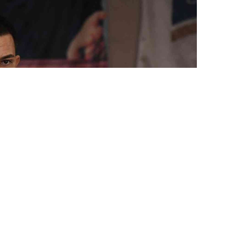
zlilik kararını ihlal ettikleri
suç duyurusu