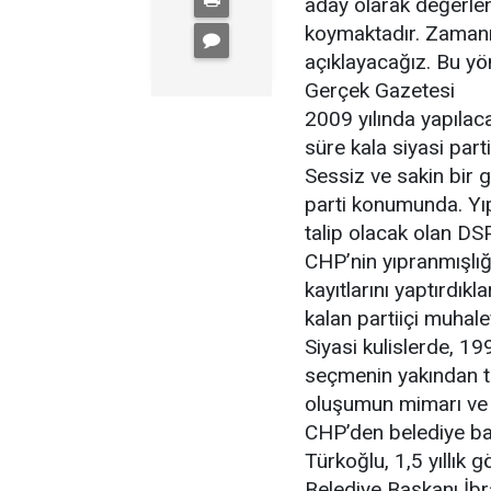
aday olarak değerlen
koymaktadır. Zamanı
açıklayacağız. Bu yö
Gerçek Gazetesi
2009 yılında yapılaca
süre kala siyasi part
Sessiz ve sakin bir 
parti konumunda. Yı
talip olacak olan DSP
CHP’nin yıpranmışlığ
kayıtlarını yaptırdıkl
kalan partiiçi muhalef
Siyasi kulislerde, 1
seçmenin yakından ta
oluşumun mimarı ve
CHP’den belediye ba
Türkoğlu, 1,5 yıllık 
Belediye Başkanı İbr