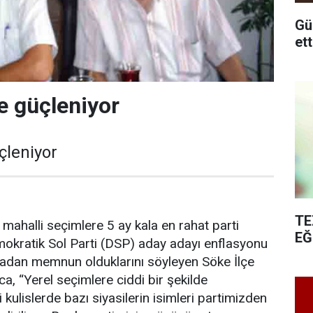
Günel
e güçleniyor
çleniyor
TE
 mahalli seçimlere 5 ay kala en rahat parti
EĞ
okratik Sol Parti (DSP) aday adayı enflasyonu
âkadan memnun olduklarını söyleyen Söke İlçe
a, “Yerel seçimlere ciddi bir şekilde
i kulislerde bazı siyasilerin isimleri partimizden