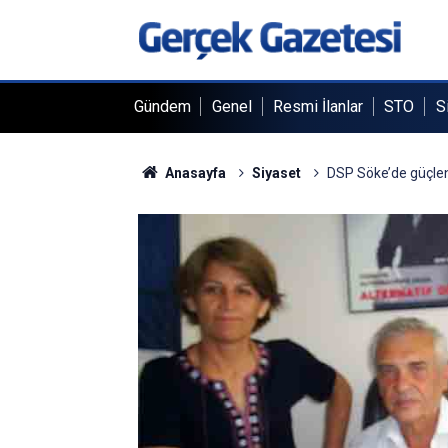
Gündem
Genel
Resmi İlanlar
STO
S
Anasayfa
Siyaset
DSP Söke’de güçlen