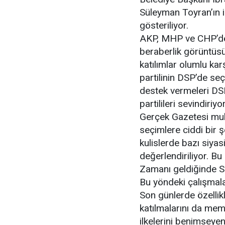
Süleyman Toyran’ın i
gösteriliyor.
AKP, MHP ve CHP’de 
beraberlik görüntüs
katılımlar olumlu ka
partilinin DSP’de seç
destek vermeleri DSP
partilileri sevindiriyor
Gerçek Gazetesi muha
seçimlere ciddi bir ş
kulislerde bazı siyas
değerlendiriliyor. B
Zamanı geldiğinde S
Bu yöndeki çalışmala
Son günlerde özellik
katılmalarını da mem
ilkelerini benimseye