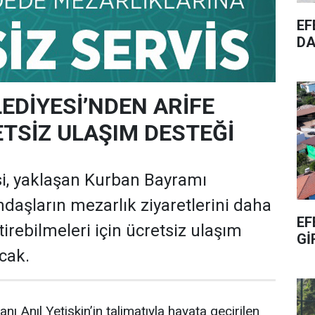
EF
DA
EDİYESİ’NDEN ARİFE
TSİZ ULAŞIM DESTEĞİ
si, yaklaşan Kurban Bayramı
daşların mezarlık ziyaretlerini daha
EF
irebilmeleri için ücretsiz ulaşım
Gİ
cak.
nı Anıl Yetişkin’in talimatıyla hayata geçirilen