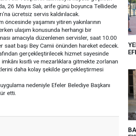
, 26 Mayıs Salı, arife günü boyunca Tellidede
’na ücretsiz servis kaldırılacak.
 öncesinde yaşamını yitiren yakınlarının
ederken ulaşım konusunda herhangi bir
sı amacıyla düzenlenen servisler, saat 10.00
YE
er saat başı Bey Camii önünden hareket edecek.
EF
rafından gerçekleştirilecek hizmet sayesinde
ım imkânı kısıtlı ve mezarlıklara gitmekte zorlanan
tlerini daha kolay şekilde gerçekleştirmesi
 uygulama nedeniyle Efeler Belediye Başkanı
ür etti.
BA