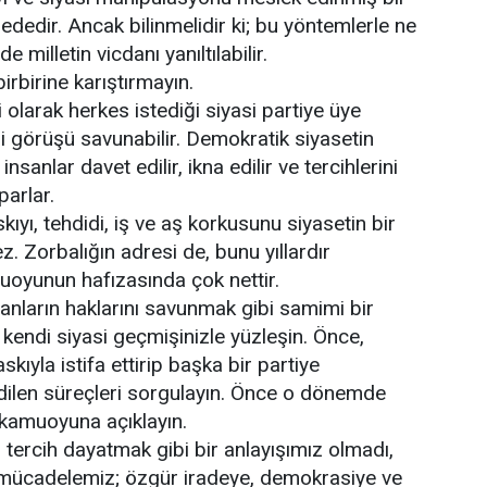
ededir. Ancak bilinmelidir ki; bu yöntemlerle ne
e milletin vicdanı yanıltılabilir.
birbirine karıştırmayın.
olarak herkes istediği siyasi partiye üye
yasi görüşü savunabilir. Demokratik siyasetin
sanlar davet edilir, ikna edilir ve tercihlerini
parlar.
ıyı, tehdidi, iş ve aş korkusunu siyasetin bir
z. Zorbalığın adresi de, bunu yıllardır
uoyunun hafızasında çok nettir.
anların haklarını savunmak gibi samimi bir
 kendi siyasi geçmişinizle yüzleşin. Önce,
askıyla istifa ettirip başka bir partiye
edilen süreçleri sorgulayın. Önce o dönemde
kamuoyuna açıklayın.
 tercih dayatmak gibi bir anlayışımız olmadı,
 mücadelemiz; özgür iradeye, demokrasiye ve