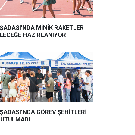
ŞADASI'NDA MİNİK RAKETLER
LECEĞE HAZIRLANIYOR
ŞADASI’NDA GÖREV ŞEHİTLERİ
UTULMADI