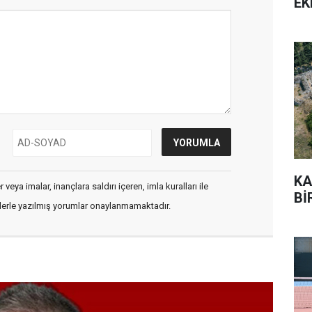
EK
KA
veya imalar, inançlara saldırı içeren, imla kuralları ile
Bİ
flerle yazılmış yorumlar onaylanmamaktadır.