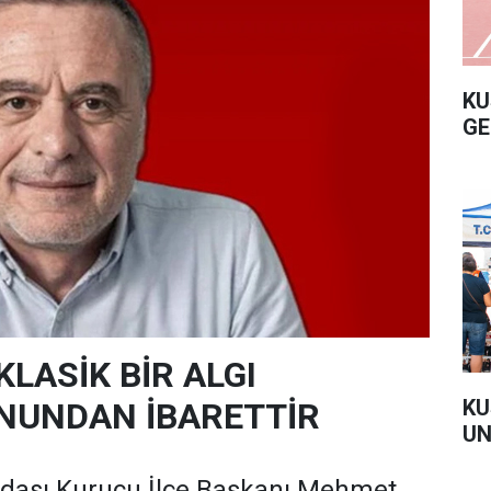
KU
GE
KLASİK BİR ALGI
KU
NUNDAN İBARETTİR
UN
adası Kurucu İlçe Başkanı Mehmet