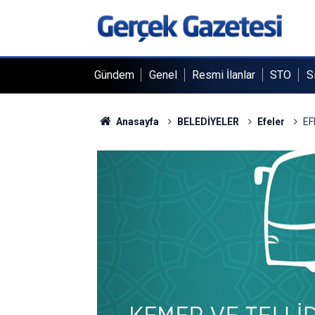
Gündem
Genel
Resmi İlanlar
STO
S
Anasayfa
BELEDİYELER
Efeler
EF