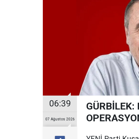
06:39
GÜRBİLEK: 
OPERASYO
07 Ağustos 2026
YENİ Parti Kuş