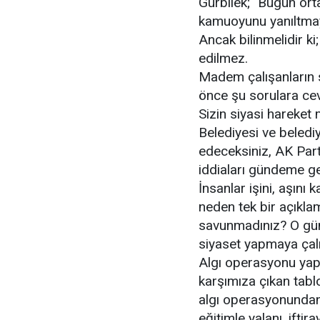
Gürbilek; "Bugün orta
kamuoyunu yanıltmaya
Ancak bilinmelidir ki
edilmez.
Madem çalışanların 
önce şu sorulara cev
Sizin siyasi hareket
Belediyesi ve belediy
edeceksiniz, AK Part
iddiaları gündeme g
İnsanlar işini, aşını
neden tek bir açıkla
savunmadınız? O gün
siyaset yapmaya çalış
Algı operasyonu yapıl
karşımıza çıkan tablo
algı operasyonundan i
eğitimle yalanı, ifti