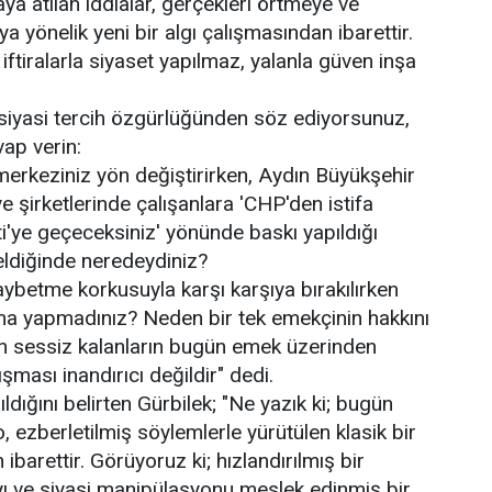
ya atılan iddialar, gerçekleri örtmeye ve
 yönelik yeni bir algı çalışmasından ibarettir.
; iftiralarla siyaset yapılmaz, yalanla güven inşa
siyasi tercih özgürlüğünden söz ediyorsunuz,
ap verin:
 merkeziniz yön değiştirirken, Aydın Büyükşehir
e şirketlerinde çalışanlara 'CHP'den istifa
i'ye geçeceksiniz' yönünde baskı yapıldığı
eldiğinde neredeydiniz?
 kaybetme korkusuyla karşı karşıya bırakılırken
ma yapmadınız? Neden bir tek emekçinin hakkını
 sessiz kalanların bugün emek üzerinden
ması inandırıcı değildir" dedi.
dığını belirten Gürbilek; "Ne yazık ki; bugün
, ezberletilmiş söylemlerle yürütülen klasik bir
barettir. Görüyoruz ki; hızlandırılmış bir
rayı ve siyasi manipülasyonu meslek edinmiş bir