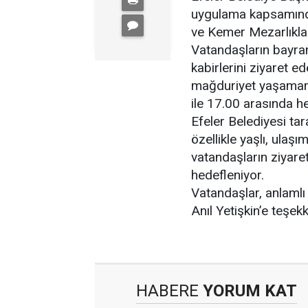
uygulama kapsamında
ve Kemer Mezarlıkları
Vatandaşların bayram
kabirlerini ziyaret 
mağduriyet yaşamama
ile 17.00 arasında h
Efeler Belediyesi ta
özellikle yaşlı, ulaş
vatandaşların ziyare
hedefleniyor.
Vatandaşlar, anlamlı
Anıl Yetişkin’e teşekk
HABERE
YORUM KAT