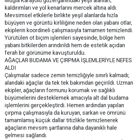
Muğla Karayolu güzergahındaki yeşil alanları,
kaldırımları ve yol kenarlarını mercek altına aldı.
Mevsimsel etkilerle birlikte yeşil alanlarda hızla
büyüyen ve görüntü kirliliğine neden olan yabani otlar,
ekiplerin koordineli çalışmasıyla tamamen temizlendi.
Yürütülen ot biçim işlemleri sayesinde, bölge hem
yabani bitkilerden arındırıldı hem de estetik açıdan
ferah bir görünüme kavuşturuldu.
AĞAÇLAR BUDAMA VE ÇIRPMA İŞLEMLERİYLE NEFES
ALDI
Çalışmalar sadece zemin temizliğiyle sınırlı kalmadı;
alandaki ağaçlar da tek tek bakımdan geçirildi. Uzman
ekipler, ağaçların formunu korumak ve sağlıklı
büyümelerini desteklemek amacıyla alt dal budama
işlemlerini gerçekleştirdi. Hemen ardından yapılan
çırpma çalışmasıyla da kuruyan, sarkan ve ömrünü
tamamlamış küçük dallar titizlikle temizlenerek
ağaçların mevsim şartlarına daha dayanıklı hale
gelmesi sağlandı.