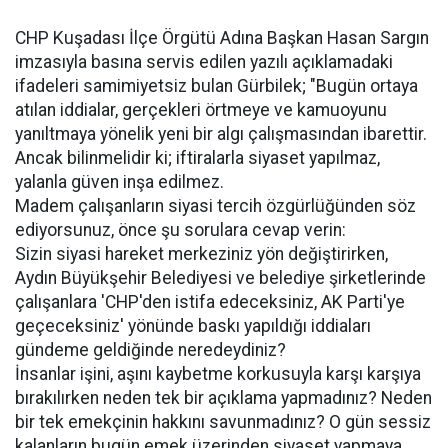
CHP Kuşadası İlçe Örgütü Adına Başkan Hasan Sargın
imzasıyla basına servis edilen yazılı açıklamadaki
ifadeleri samimiyetsiz bulan Gürbilek; "Bugün ortaya
atılan iddialar, gerçekleri örtmeye ve kamuoyunu
yanıltmaya yönelik yeni bir algı çalışmasından ibarettir.
Ancak bilinmelidir ki; iftiralarla siyaset yapılmaz,
yalanla güven inşa edilmez.
Madem çalışanların siyasi tercih özgürlüğünden söz
ediyorsunuz, önce şu sorulara cevap verin:
Sizin siyasi hareket merkeziniz yön değiştirirken,
Aydın Büyükşehir Belediyesi ve belediye şirketlerinde
çalışanlara 'CHP'den istifa edeceksiniz, AK Parti'ye
geçeceksiniz' yönünde baskı yapıldığı iddiaları
gündeme geldiğinde neredeydiniz?
İnsanlar işini, aşını kaybetme korkusuyla karşı karşıya
bırakılırken neden tek bir açıklama yapmadınız? Neden
bir tek emekçinin hakkını savunmadınız? O gün sessiz
kalanların bugün emek üzerinden siyaset yapmaya