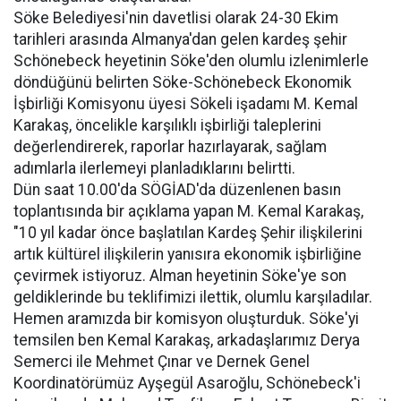
Söke Belediyesi'nin davetlisi olarak 24-30 Ekim
tarihleri arasında Almanya'dan gelen kardeş şehir
Schönebeck heyetinin Söke'den olumlu izlenimlerle
döndüğünü belirten Söke-Schönebeck Ekonomik
İşbirliği Komisyonu üyesi Sökeli işadamı M. Kemal
Karakaş, öncelikle karşılıklı işbirliği taleplerini
değerlendirerek, raporlar hazırlayarak, sağlam
adımlarla ilerlemeyi planladıklarını belirtti.
Dün saat 10.00'da SÖGİAD'da düzenlenen basın
toplantısında bir açıklama yapan M. Kemal Karakaş,
"10 yıl kadar önce başlatılan Kardeş Şehir ilişkilerini
artık kültürel ilişkilerin yanısıra ekonomik işbirliğine
çevirmek istiyoruz. Alman heyetinin Söke'ye son
geldiklerinde bu teklifimizi ilettik, olumlu karşıladılar.
Hemen aramızda bir komisyon oluşturduk. Söke'yi
temsilen ben Kemal Karakaş, arkadaşlarımız Derya
Semerci ile Mehmet Çınar ve Dernek Genel
Koordinatörümüz Ayşegül Asaroğlu, Schönebeck'i