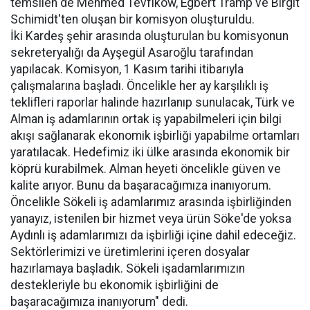
temsilen de Mehmed Tevfikow, Egbert Tramp ve Birgit
Schimidt'ten oluşan bir komisyon oluşturuldu.
İki Kardeş şehir arasında oluşturulan bu komisyonun
sekreteryalığı da Ayşegül Asaroğlu tarafından
yapılacak. Komisyon, 1 Kasım tarihi itibarıyla
çalışmalarına başladı. Öncelikle her ay karşılıklı iş
teklifleri raporlar halinde hazırlanıp sunulacak, Türk ve
Alman iş adamlarının ortak iş yapabilmeleri için bilgi
akışı sağlanarak ekonomik işbirliği yapabilme ortamları
yaratılacak. Hedefimiz iki ülke arasında ekonomik bir
köprü kurabilmek. Alman heyeti öncelikle güven ve
kalite arıyor. Bunu da başaracağımıza inanıyorum.
Öncelikle Sökeli iş adamlarımız arasında işbirliğinden
yanayız, istenilen bir hizmet veya ürün Söke'de yoksa
Aydınlı iş adamlarımızı da işbirliği içine dahil edeceğiz.
Sektörlerimizi ve üretimlerini içeren dosyalar
hazırlamaya başladık. Sökeli işadamlarımızın
destekleriyle bu ekonomik işbirliğini de
başaracağımıza inanıyorum" dedi.