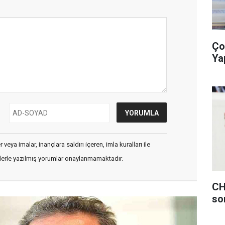
Ço
Ya
veya imalar, inançlara saldırı içeren, imla kuralları ile
flerle yazılmış yorumlar onaylanmamaktadır.
CH
so