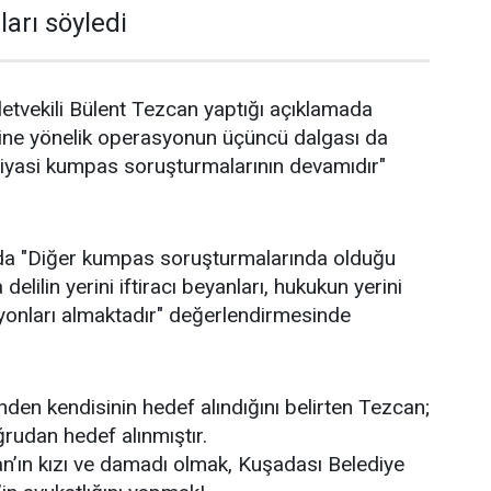
arı söyledi
letvekili Bülent Tezcan yaptığı açıklamada
ine yönelik operasyonun üçüncü dalgası da
siyasi kumpas soruşturmalarının devamıdır"
da "Diğer kumpas soruşturmalarında olduğu
elilin yerini iftiracı beyanları, hukukun yerini
yonları almaktadır" değerlendirmesinde
nden kendisinin hedef alındığını belirten Tezcan;
rudan hedef alınmıştır.
an’ın kızı ve damadı olmak, Kuşadası Belediye