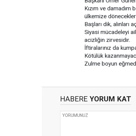
Başkanı Ömer Günel’i
Kızım ve damadım bir
ülkemize döneceklerd
Başları dik, alınları aç
Siyasi mücadeleyi ai
acizliğin zirvesidir.
İftiralarınız da kum
Kötülük kazanmayac
Zulme boyun eğmedi
HABERE
YORUM KAT