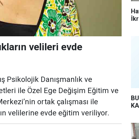
Ha
İk
kların velileri evde
ış Psikolojik Danışmanlık ve
tleri ile Özel Ege Değişim Eğitim ve
BU
erkezi’nin ortak çalışması ile
KA
ın velilerine evde eğitim veriliyor.