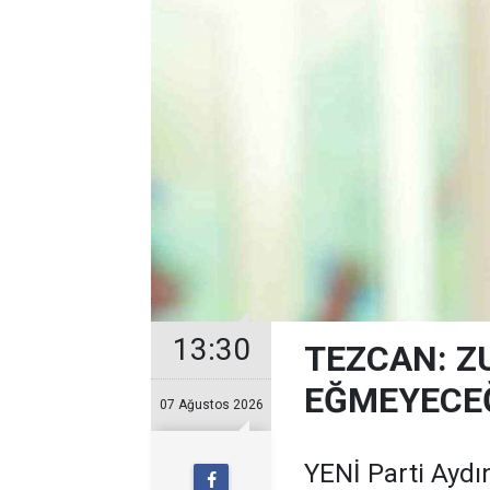
13:30
TEZCAN: Z
EĞMEYECEĞ
07 Ağustos 2026
YENİ Parti Aydın