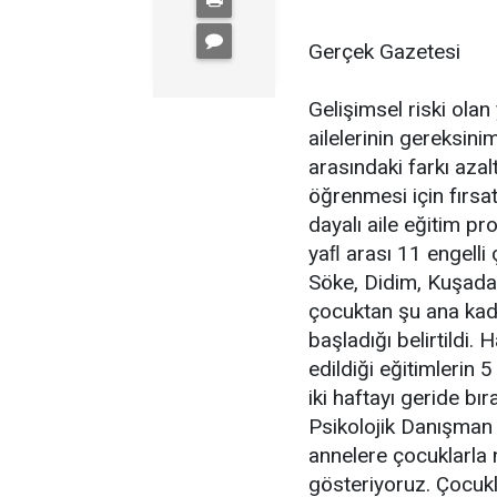
Gerçek Gazetesi
Gelişimsel riski olan
ailelerinin gereksinim
arasındaki farkı aza
öğrenmesi için fırsa
dayalı aile eğitim p
yaﬂ arası 11 engelli 
Söke, Didim, Kuşadas
çocuktan şu ana kad
başladığı belirtildi.
edildiği eğitimlerin
iki haftayı geride bı
Psikolojik Danışman
annelere çocuklarla n
gösteriyoruz. Çocukl