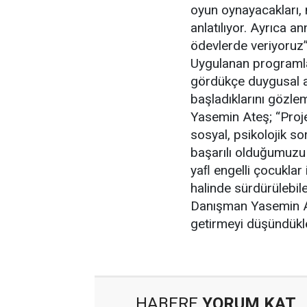
oyun oynayacakları, n
anlatılıyor. Ayrıca an
ödevlerde veriyoruz”
Uygulanan programla 
gördükçe duygusal a
başladıklarını gözlem
Yasemin Ateş; “Proje
sosyal, psikolojik s
başarılı olduğumuzu
yaﬂ engelli çocuklar 
halinde sürdürülebile
Danışman Yasemin At
getirmeyi düşündükler
HABERE
YORUM KAT