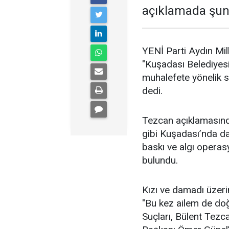
açıklamada şunl
YENİ Parti Aydın Mil
"Kuşadası Belediyes
muhalefete yönelik 
dedi.
Tezcan açıklamasın
gibi Kuşadası’nda da d
baskı ve algı operas
bulundu.
Kızı ve damadı üzeri
"Bu kez ailem de doğ
Suçları, Bülent Tezc