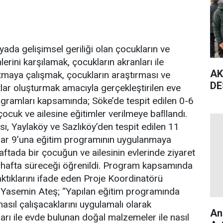
 yada gelişimsel geriliği olan çocukların ve
lerini karşılamak, çocukların akranları ile
AK
ltmaya çalışmak, çocukların araştırması ve
DE
tlar oluşturmak amacıyla gerçekleştirilen eve
rogramları kapsamında; Söke’de tespit edilen 0-6
çocuk ve ailesine eğitimler verilmeye baﬂlandı.
ı, Yaylaköy ve Sazlıköy’den tespit edilen 11
ar 9’una eğitim programının uygulanmaya
 Haftada bir çocuğun ve ailesinin evlerinde ziyaret
 5 hafta süreceği öğrenildi. Program kapsamında
raktıklarını ifade eden Proje Koordinatörü
 Yasemin Ateş; “Yapılan eğitim programında
asıl çalışacaklarını uygulamalı olarak
An
arı ile evde bulunan doğal malzemeler ile nasıl