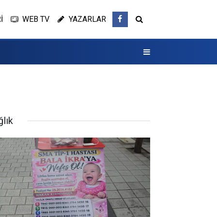
İ
WEB TV
YAZARLAR
ğlık