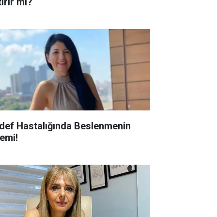
ırır mı?
def Hastalığında Beslenmenin
emi!