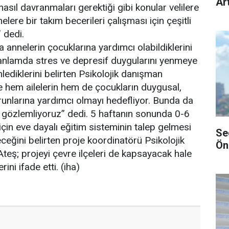
Art
asıl davranmaları gerektiği gibi konular velilere
nelere bir takım becerileri çalışması için çeşitli
 dedi.
annelerin çocuklarına yardımcı olabildiklerini
nlamda stres ve depresif duygularını yenmeye
lediklerini belirten Psikolojik danışman
 hem ailelerin hem de çocukların duygusal,
orunlarına yardımcı olmayı hedefliyor. Bunda da
 gözlemliyoruz” dedi. 5 haftanın sonunda 0-6
için eve dayalı eğitim sisteminin talep gelmesi
Se
ceğini belirten proje koordinatörü Psikolojik
Ön
eş; projeyi çevre ilçeleri de kapsayacak hale
ini ifade etti. (iha)