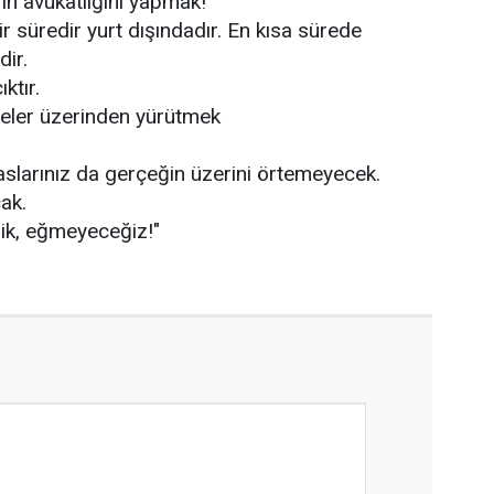
n avukatlığını yapmak!
 süredir yurt dışındadır. En kısa sürede
ir.
ıktır.
leler üzerinden yürütmek
paslarınız da gerçeğin üzerini örtemeyecek.
ak.
k, eğmeyeceğiz!"