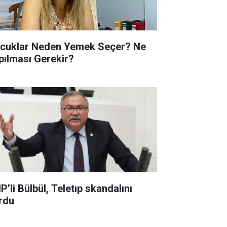
cuklar Neden Yemek Seçer? Ne
pılması Gerekir?
P’li Bülbül, Teletıp skandalını
rdu