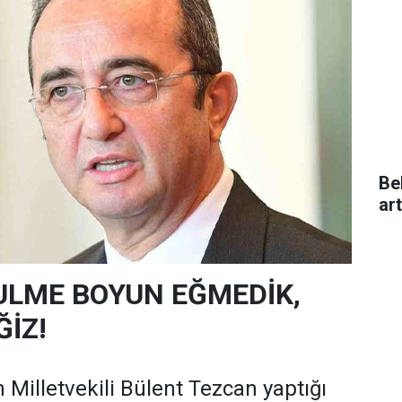
Be
ar
ULME BOYUN EĞMEDİK,
İZ!
 Milletvekili Bülent Tezcan yaptığı