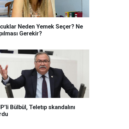
cuklar Neden Yemek Seçer? Ne
pılması Gerekir?
P’li Bülbül, Teletıp skandalını
rdu