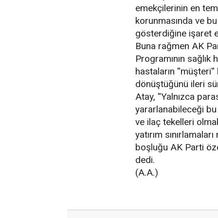
emekçilerinin en tem
korunmasında ve bu 
gösterdiğine işaret et
Buna rağmen AK Part
Programının sağlık hi
hastaların ''müşteri''
dönüştüğünü ileri sü
Atay, ''Yalnızca para
yararlanabileceği b
ve ilaç tekelleri olm
yatırım sınırlamaları
boşluğu AK Parti öze
dedi.
(A.A.)