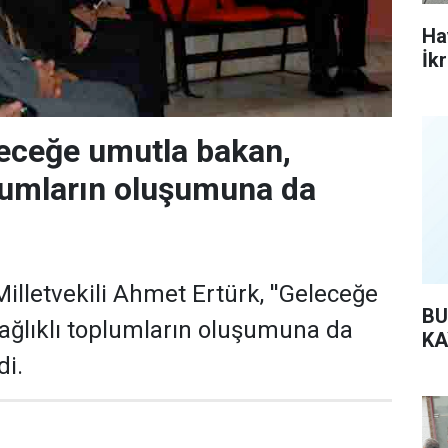
Ha
İk
leceğe umutla bakan,
plumların oluşumuna da
illetvekili Ahmet Ertürk, ''Geleceğe
BU
ağlıklı toplumların oluşumuna da
KA
di.