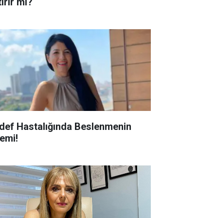
ırır mı?
def Hastalığında Beslenmenin
emi!