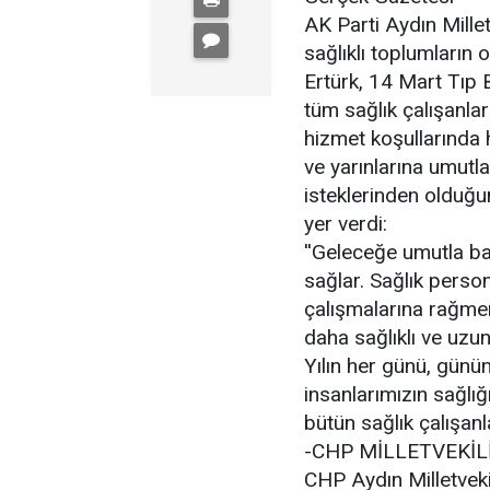
AK Parti Aydın Mille
sağlıklı toplumların 
Ertürk, 14 Mart Tıp B
tüm sağlık çalışanların
hizmet koşullarında
ve yarınlarına umutl
isteklerinden olduğu
yer verdi:
''Geleceğe umutla ba
sağlar. Sağlık person
çalışmalarına rağmen
daha sağlıklı ve uzu
Yılın her günü, günü
insanlarımızın sağlı
bütün sağlık çalışanl
-CHP MİLLETVEKİLİ
CHP Aydın Milletveki