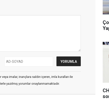
Ço
Ya
veya imalar, inançlara saldırı içeren, imla kuralları ile
flerle yazılmış yorumlar onaylanmamaktadır.
CH
so