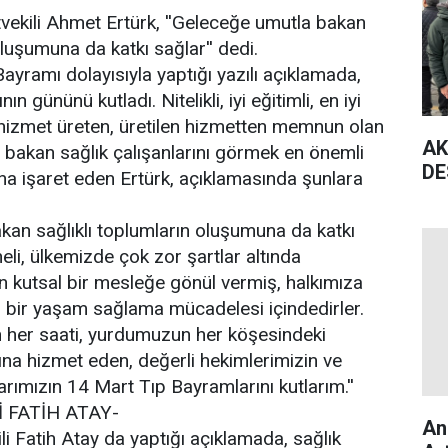
tvekili Ahmet Ertürk, ''Geleceğe umutla bakan
oluşumuna da katkı sağlar'' dedi.
ayramı dolayısıyla yaptığı yazılı açıklamada,
ın gününü kutladı. Nitelikli, iyi eğitimli, en iyi
 hizmet üreten, üretilen hizmetten memnun olan
AK
a bakan sağlık çalışanlarını görmek en önemli
DE
na işaret eden Ertürk, açıklamasında şunlara
kan sağlıklı toplumların oluşumuna da katkı
eli, ülkemizde çok zor şartlar altında
 kutsal bir mesleğe gönül vermiş, halkımıza
n bir yaşam sağlama mücadelesi içindedirler.
n her saati, yurdumuzun her köşesindeki
ğına hizmet eden, değerli hekimlerimizin ve
arımızın 14 Mart Tıp Bayramlarını kutlarım.''
 FATİH ATAY-
An
li Fatih Atay da yaptığı açıklamada, sağlık