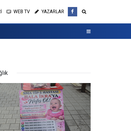
İ
WEB TV
YAZARLAR
ğlık