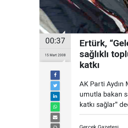
00:37
Ertürk, “Ge
sağlıklı to
15 Mart 2008
katkı
AK Parti Aydın M
umutla bakan s
katkı sağlar'' de
Gerçek Gazetesi