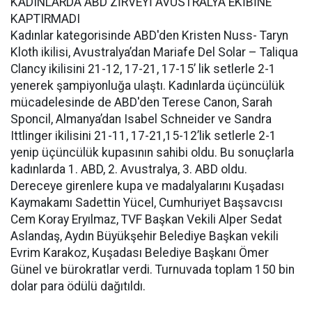
KADINLARDA ABD ZİRVEYİ AVUSTRALYA EKİBİNE
KAPTIRMADI
Kadınlar kategorisinde ABD'den Kristen Nuss- Taryn
Kloth ikilisi, Avustralya’dan Mariafe Del Solar – Taliqua
Clancy ikilisini 21-12, 17-21, 17-15’ lik setlerle 2-1
yenerek şampiyonluğa ulaştı. Kadınlarda üçüncülük
mücadelesinde de ABD'den Terese Canon, Sarah
Sponcil, Almanya’dan Isabel Schneider ve Sandra
Ittlinger ikilisini 21-11, 17-21,15-12’lik setlerle 2-1
yenip üçüncülük kupasının sahibi oldu. Bu sonuçlarla
kadınlarda 1. ABD, 2. Avustralya, 3. ABD oldu.
Dereceye girenlere kupa ve madalyalarını Kuşadası
Kaymakamı Sadettin Yücel, Cumhuriyet Başsavcısı
Cem Koray Eryılmaz, TVF Başkan Vekili Alper Sedat
Aslandaş, Aydın Büyükşehir Belediye Başkan vekili
Evrim Karakoz, Kuşadası Belediye Başkanı Ömer
Günel ve bürokratlar verdi. Turnuvada toplam 150 bin
dolar para ödülü dağıtıldı.