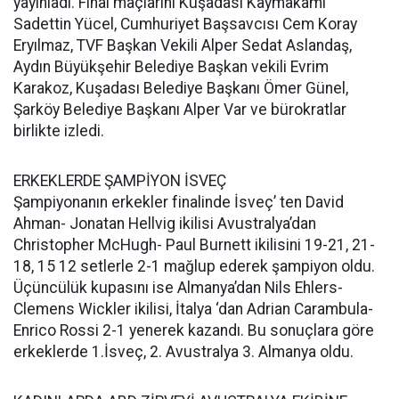
yayınladı. Final maçlarını Kuşadası Kaymakamı
Sadettin Yücel, Cumhuriyet Başsavcısı Cem Koray
Eryılmaz, TVF Başkan Vekili Alper Sedat Aslandaş,
Aydın Büyükşehir Belediye Başkan vekili Evrim
Karakoz, Kuşadası Belediye Başkanı Ömer Günel,
Şarköy Belediye Başkanı Alper Var ve bürokratlar
birlikte izledi.
ERKEKLERDE ŞAMPİYON İSVEÇ
Şampiyonanın erkekler finalinde İsveç’ ten David
Ahman- Jonatan Hellvig ikilisi Avustralya’dan
Christopher McHugh- Paul Burnett ikilisini 19-21, 21-
18, 15 12 setlerle 2-1 mağlup ederek şampiyon oldu.
Üçüncülük kupasını ise Almanya’dan Nils Ehlers-
Clemens Wickler ikilisi, İtalya ‘dan Adrian Carambula-
Enrico Rossi 2-1 yenerek kazandı. Bu sonuçlara göre
erkeklerde 1.İsveç, 2. Avustralya 3. Almanya oldu.