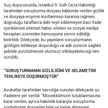
Suç duyurusunda, İstanbul 9. Sulh Ceza Hakimliği
tarafından soruşturma dosyası hakkında verilen gizlilik
ve dosyaya erişimin kısıtlanması kararına rağmen,
doğruluğu taraflarca dahi teyit edilemeyen bazı ifade
içeriklerinin internet haber siteleri ve sosyal medya
hesapları üzerinden kamuoyuna servis edildiği
belirtildi. Dilekçede, bu yayınların soruşturmanın
gizliliğini tehlikeye düşürdüğü ve adli sürecin sağlıklı
şekilde yürütülmesini olumsuz etkileyebileceği ileri
sürüldü.
‘’SORUŞTURMANIN GİZLİLİĞİNİ VE SELAMETİNİ
TEHLİKEYE DÜŞÜRMÜŞTÜR’’
Avukatlar tarafından savcılığa sunulan dilekçede şu
ifadelere yer verildi: "Müvekkilimizin tutuklanmasına
karar verilen, ayrıca hakimlik kararıyla soruşturma
şüphelisinin dosyadan bilgi ve belge almasının