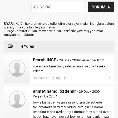
UYARI:
Küfür, hakaret, rencide edici cümleler veya imalar, inançlara saldırı
içeren, imla kuralları ile yazılmamış,
Türkçe karakter kullanılmayan ve büyük harflerle yazılmış yorumlar
onaylanmamaktadır.
4 Yorum
Emrah İNCE
/ 29 Ocak 2009 Perşembe 10:31
söke gençfenerbahçeliler adına size çok teşekkür
ederim...
Yanıtla
(0)
(0)
ahmet hamdi özdemir
/ 29 Ocak 2009
Perşembe 22:04
böyle bir haberi yayınlayarak bizim de sökede
tanınmamıza yardımcı olduğunuz için ne kadar
teşekkür etsek azdır başta durmuş bey olmak üzere
haberi hazırlayan nevzat bey ve tüm çalışanlarınıza