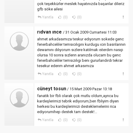
çok teşekkürler meslek hayatınızda başarılar dileriz
gfb söke ailesi
Yanıtla
(0)
(0)
rıdvan ınce
/ 31 Ocak 2009 Cumartesi 11:03
ahmet arkadasımıza teskur edıyorum sokede genc
fenerbahcelıler temsıcılıgını kurdugu ıcın basrılarının
dewamını dılıyorum sızlere katılmak ısterdım nasıp
olursa 10 sonra sızlerın aranızda olucam bu genc
fenerbahcelıler temsızılıgı benı gururlandırdı tekrar
tesekur ederım ahmet arkasımıza
Yanıtla
(0)
(0)
cüneyt tosun
/ 15 Mart 2009 Pazar 13:18
fanatik bir fbli olarak çok mutlu oldum,ayrıca bu
kardeşlerimizi tebrik ediyorum,ben fbliyim diyen
herkesi bu kardeşlerimizi desteklemelerini rica
ediyorumihep destek tam destek!...
Yanıtla
(0)
(0)