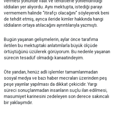
vermesi yönünde vaat ve tehditlerle yönlendirildiği
iddiaları yer alıyordu. Aynı mektupta, istediği parayı
vermemem halinde “itirafçı olacağını” söyleyerek beni
de tehdit etmiş, ayrıca ileride kimler hakkında hangi
iddiaların ortaya atılacağını ayrıntılarıyla yazmıştı.
Bugün yaşanan gelişmelerin, aylar önce tarafıma
iletilen bu mektuptaki anlatımlarla büyük ölçüde
örtüştüğünü üzülerek görüyorum. Bu nedenle yaşanan
sürecin tesadüf olmadığı kanaatindeyim.
Öte yandan, henüz adli işlemler tamamlanmadan
sosyal medya ve bazı haber mecraları üzerinden peş
peşe yayınlar yapılması da dikkat çekicidir. Yargı
süreci sonuçlanmadan insanların suçlu ilan edilmesi,
masumiyet karinesini zedeleyen son derece sakıncalı
bir yaklaşımdır.