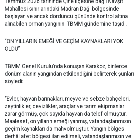
Temmuz 2026 tarihinde Çine ilçesine bağlı Kavşit
Mahallesi sınırlarındaki Madran Dağı bölgesinde
başlayan ve ancak dördüncü gününde kontrol altına
alınabilen orman yangınını TBMM gündemine taşıdı.
“ON YILLARIN EMEĞİ VE GEÇİM KAYNAKLARI YOK
OLDU”
TBMM Genel Kurulu’nda konuşan Karakoz, binlerce
dönüm alanın yangından etkilendiğini belirterek şunları
söyledi:
“Evler, hayvan barınakları, meyve ve sebze bahçeleri,
zeytinlikler, cevizlikler, araçlar ve tarım ekipmanları
zarar görmüş, çok sayıda hayvan da telef olmuştur.
Maalesef, on yılların emeği yanmış, vatandaşlarımızın
geçim kaynakları da mahvolmuştur. Yangın bölgesi
derhâl afet bölgesi ilan edilmeli, vatandaşlarımızın ve