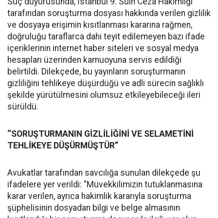
Suç duyurusunda, İstanbul 9. Sulh Ceza Hakimliği
tarafından soruşturma dosyası hakkında verilen gizlilik
ve dosyaya erişimin kısıtlanması kararına rağmen,
doğruluğu taraflarca dahi teyit edilemeyen bazı ifade
içeriklerinin internet haber siteleri ve sosyal medya
hesapları üzerinden kamuoyuna servis edildiği
belirtildi. Dilekçede, bu yayınların soruşturmanın
gizliliğini tehlikeye düşürdüğü ve adli sürecin sağlıklı
şekilde yürütülmesini olumsuz etkileyebileceği ileri
sürüldü.
‘’SORUŞTURMANIN GİZLİLİĞİNİ VE SELAMETİNİ
TEHLİKEYE DÜŞÜRMÜŞTÜR’’
Avukatlar tarafından savcılığa sunulan dilekçede şu
ifadelere yer verildi: "Müvekkilimizin tutuklanmasına
karar verilen, ayrıca hakimlik kararıyla soruşturma
şüphelisinin dosyadan bilgi ve belge almasının