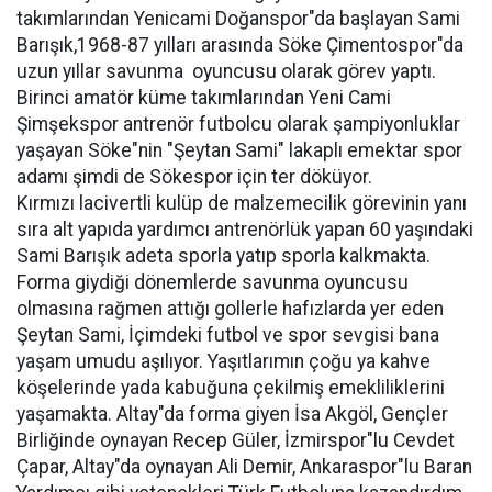
takımlarından Yenicami Doğanspor"da başlayan Sami
Barışık,1968-87 yılları arasında Söke Çimentospor"da
uzun yıllar savunma oyuncusu olarak görev yaptı.
Birinci amatör küme takımlarından Yeni Cami
Şimşekspor antrenör futbolcu olarak şampiyonluklar
yaşayan Söke"nin "Şeytan Sami" lakaplı emektar spor
adamı şimdi de Sökespor için ter döküyor.
Kırmızı lacivertli kulüp de malzemecilik görevinin yanı
sıra alt yapıda yardımcı antrenörlük yapan 60 yaşındaki
Sami Barışık adeta sporla yatıp sporla kalkmakta.
Forma giydiği dönemlerde savunma oyuncusu
olmasına rağmen attığı gollerle hafızlarda yer eden
Şeytan Sami, İçimdeki futbol ve spor sevgisi bana
yaşam umudu aşılıyor. Yaşıtlarımın çoğu ya kahve
köşelerinde yada kabuğuna çekilmiş emekliliklerini
yaşamakta. Altay"da forma giyen İsa Akgöl, Gençler
Birliğinde oynayan Recep Güler, İzmirspor"lu Cevdet
Çapar, Altay"da oynayan Ali Demir, Ankaraspor"lu Baran