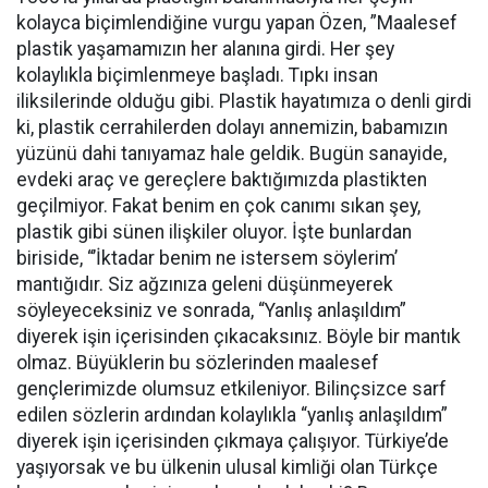
kolayca biçimlendiğine vurgu yapan Özen, ”Maalesef
plastik yaşamamızın her alanına girdi. Her şey
kolaylıkla biçimlenmeye başladı. Tıpkı insan
iliksilerinde olduğu gibi. Plastik hayatımıza o denli girdi
ki, plastik cerrahilerden dolayı annemizin, babamızın
yüzünü dahi tanıyamaz hale geldik. Bugün sanayide,
evdeki araç ve gereçlere baktığımızda plastikten
geçilmiyor. Fakat benim en çok canımı sıkan şey,
plastik gibi sünen ilişkiler oluyor. İşte bunlardan
biriside, “’İktadar benim ne istersem söylerim’
mantığıdır. Siz ağzınıza geleni düşünmeyerek
söyleyeceksiniz ve sonrada, “Yanlış anlaşıldım”
diyerek işin içerisinden çıkacaksınız. Böyle bir mantık
olmaz. Büyüklerin bu sözlerinden maalesef
gençlerimizde olumsuz etkileniyor. Bilinçsizce sarf
edilen sözlerin ardından kolaylıkla “yanlış anlaşıldım”
diyerek işin içerisinden çıkmaya çalışıyor. Türkiye’de
yaşıyorsak ve bu ülkenin ulusal kimliği olan Türkçe