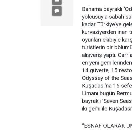
Bahama bayraklı ‘Od
yolcusuyla sabah sa
kadar Türkiye’ye gel
kurvaziyerden inen t
oyunları ekibiyle kar
turistlerin bir bölüm
alışveriş yaptı. Carr
en yeni gemilerinden
14 güverte, 15 resto
Odyssey of the Seas
Kuşadası'na 16 sefer
Limanı bugün Bermud
bayraklı ‘Seven Seas 
iki gemi ile Kuşadası
“ESNAF OLARAK U