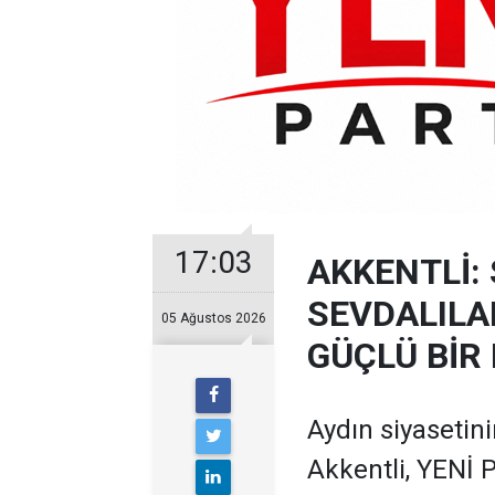
17:03
AKKENTLİ: 
SEVDALILA
05 Ağustos 2026
GÜÇLÜ BİR
Aydın siyasetin
Akkentli, YENİ 