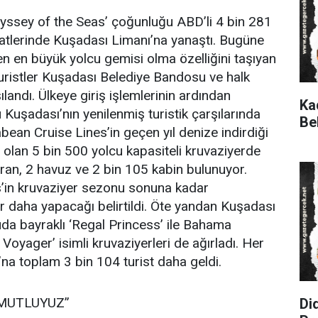
yssey of the Seas’ çoğunluğu ABD’li 4 bin 281
atlerinde Kuşadası Limanı’na yanaştı. Bugüne
en en büyük yolcu gemisi olma özelliğini taşıyan
uristler Kuşadası Belediye Bandosu ve halk
şılandı. Ülkeye giriş işlemlerinin ardından
Ka
ü Kuşadası’nın yenilenmiş turistik çarşılarında
Be
iabean Cruise Lines’in geçen yıl denize indirdiği
 olan 5 bin 500 yolcu kapasiteli kruvaziyerde
ran, 2 havuz ve 2 bin 105 kabin bulunuyor.
’in kruvaziyer sezonu sonuna kadar
 daha yapacağı belirtildi. Öte yandan Kuşadası
a bayraklı ‘Regal Princess’ ile Bahama
Voyager’ isimli kruvaziyerleri de ağırladı. Her
’na toplam 3 bin 104 turist daha geldi.
MUTLUYUZ”
Di