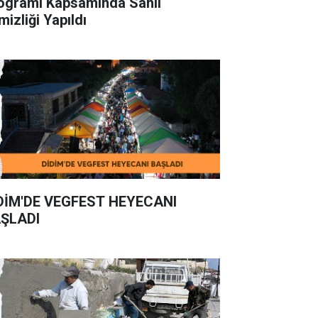
ogramı Kapsamında Sahil
mizliği Yapıldı
DİM'DE VEGFEST HEYECANI
ŞLADI