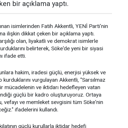
eken bir açıklama yaptı.
ınan isimlerinden Fatih Akkentli, YENİ Parti'nin
a ilişkin dikkat çeken bir açıklama yaptı.
rşılığı olan, liyakatli ve demokrat isimlerle
urduklarını belirterek, Söke'de yeni bir siyasi
ı ifade etti.
unlara hakim, iradesi güçlü, enerjisi yüksek ve
p kurduklarını vurgulayan Akkentli, "Sarsılmaz
bir mücadelenin ve iktidarı hedefleyen vatan
endiği güçlü bir kadro oluşturuyoruz. Ortaya
 vefayı ve memleket sevgisini tüm Söke'nin
ğiz." ifadelerini kullandı.
latının güçlü kurullarla iktidar hedefi