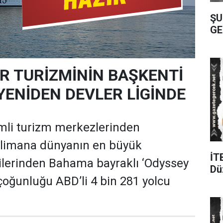
ŞU
GE
R TURİZMİNİN BAŞKENTİ
YENİDEN DEVLER LİGİNDE
mli turizm merkezlerinden
 limana dünyanın en büyük
İT
ilerinden Bahama bayraklı ‘Odyssey
Dü
 çoğunluğu ABD’li 4 bin 281 yolcu