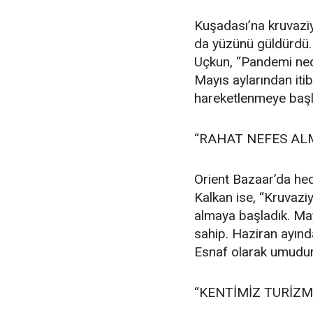
Kuşadası’na kruvaziy
da yüzünü güldürdü.
Uçkun, “Pandemi nede
Mayıs aylarından it
hareketlenmeye başl
“RAHAT NEFES AL
Orient Bazaar’da hedi
Kalkan ise, “Kruvazi
almaya başladık. May
sahip. Haziran ayında
Esnaf olarak umudu
“KENTİMİZ TURİZ