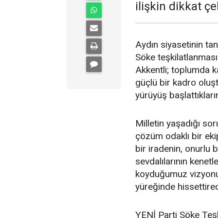
ilişkin dikkat ç
Aydın siyasetinin tan
Söke teşkilatlanmasın
Akkentli; toplumda ka
güçlü bir kadro oluşt
yürüyüş başlattıkların
Milletin yaşadığı sor
çözüm odaklı bir eki
bir iradenin, onurlu 
sevdalılarının kenetl
koyduğumuz vizyonu,
yüreğinde hissettirece
YENİ Parti Söke Teşki