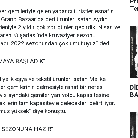
Pr
Te
er gemileriyle gelen yabancı turistler esnafın
 Grand Bazaar’da deri ürünleri satan Aydın
niyle 2 yıldır çok zor günler geçirdik. Nisan ve
ibaren Kuşadası’nda kruvaziyer sezonu
adı. 2022 sezonundan çok umutluyuz” dedi.
MAYA BAŞLADIK”
yelik eşya ve tekstil ürünleri satan Melike
yer gemilerinin gelmesiyle rahat bir nefes
Dİ
BA
ıs ayındaki gemiler yarı yolcu kapasitesine
kilerin tam kapasiteyle gelecekleri belirtiliyor.
muz yüksek” diye konuştu.
M SEZONUNA HAZIR”