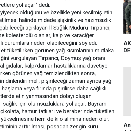
yetlere yol açar" dedi.
r yiyecek olduğunu ve özellikle yeni kesilmiş etin
tilmesi halinde midede şişkinlik ve hazımsızlık
açabileceği açıklayan İl Sağlık Müdürü Tırpancı,
ise kolesterolü olanlar, kalp ve karaciğer
alı durumlara neden olabileceğini söyledi.
AK
DE
t tüketilirken görünen yağ kısımlarının mutlaka
ğini vurgulayan Tırpancı, Doymuş yağ oranı
l gıdalar, kalp/damar hastalıklarına davetiye
anırken görünen yağ temizlendikten sonra,
n dinlendirilmeli, pişirileceği zaman ayrıca yağ
 haşlama veya fırında pişirilirse daha sağlıklı
 etlerde etin yanmasından dolayı oluşan
sağlık için olumsuzluklara yol açar. Bayram
 çikolata, hamur tatlıları ve beraberinde tüketilen
 yükselmesine hem de kilo alımına neden olur.
An
iminin arttırılması, posadan zengin kuru