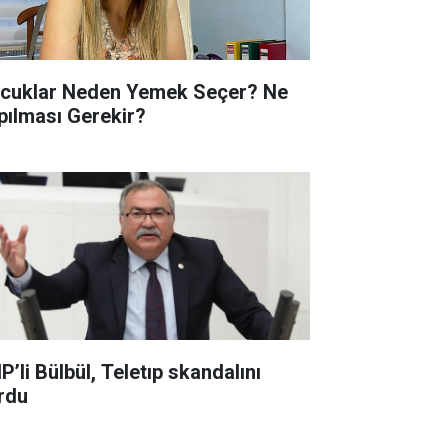
cuklar Neden Yemek Seçer? Ne
pılması Gerekir?
P’li Bülbül, Teletıp skandalını
rdu