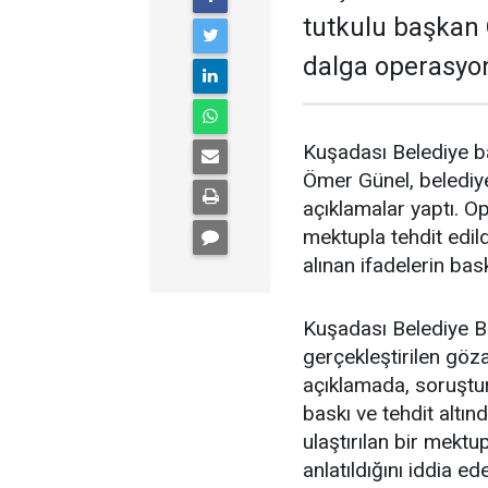
tutkulu başkan 
dalga operasyon
Kuşadası Belediye ba
Ömer Günel, belediye
açıklamalar yaptı. 
mektupla tehdit edil
alınan ifadelerin bas
Kuşadası Belediye B
gerçekleştirilen göza
açıklamada, soruştur
baskı ve tehdit altın
ulaştırılan bir mektu
anlatıldığını iddia 