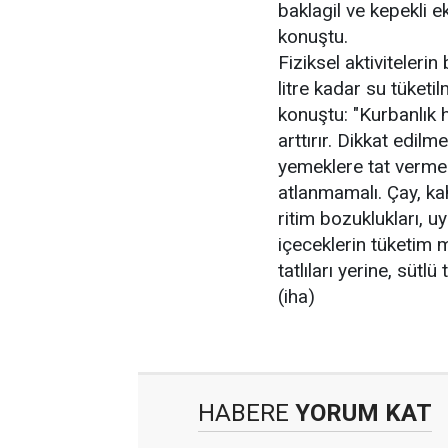
baklagil ve kepekli 
konuştu.
Fiziksel aktiviteler
litre kadar su tüketi
konuştu: "Kurbanlık h
arttırır. Dikkat edilm
yemeklere tat vermek
atlanmamalı. Çay, kah
ritim bozuklukları, u
içeceklerin tüketim m
tatlıları yerine, sütlü t
(iha)
HABERE
YORUM KAT