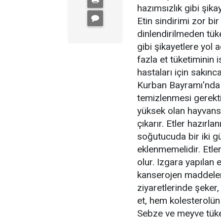
hazımsızlık gibi şika
Etin sindirimi zor bi
dinlendirilmeden tüke
gibi şikayetlere yol 
fazla et tüketiminin 
hastaları için sakınc
Kurban Bayramı'nda e
temizlenmesi gerekti
yüksek olan hayvansa
çıkarır. Etler hazırl
soğutucuda bir iki gü
eklenmemelidir. Etler
olur. Izgara yapılan
kanserojen maddeler 
ziyaretlerinde şeker,
et, hem kolesterolün
Sebze ve meyve tüket