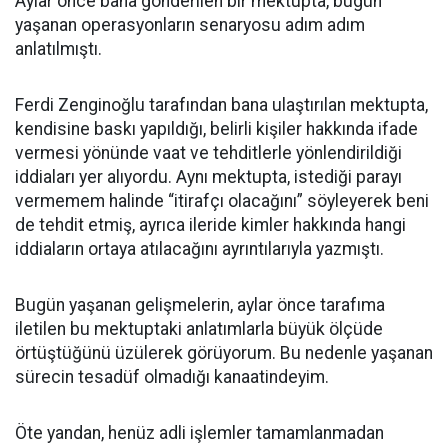
Aylar önce bana gönderilen bir mektupta, bugün
yaşanan operasyonların senaryosu adım adım
anlatılmıştı.
Ferdi Zenginoğlu tarafından bana ulaştırılan mektupta,
kendisine baskı yapıldığı, belirli kişiler hakkında ifade
vermesi yönünde vaat ve tehditlerle yönlendirildiği
iddiaları yer alıyordu. Aynı mektupta, istediği parayı
vermemem halinde “itirafçı olacağını” söyleyerek beni
de tehdit etmiş, ayrıca ileride kimler hakkında hangi
iddiaların ortaya atılacağını ayrıntılarıyla yazmıştı.
Bugün yaşanan gelişmelerin, aylar önce tarafıma
iletilen bu mektuptaki anlatımlarla büyük ölçüde
örtüştüğünü üzülerek görüyorum. Bu nedenle yaşanan
sürecin tesadüf olmadığı kanaatindeyim.
Öte yandan, henüz adli işlemler tamamlanmadan