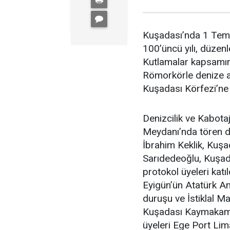
Kuşadası’nda 1 Temm
100’üncü yılı, düzenl
Kutlamalar kapsamınd
Römorkörle denize aç
Kuşadası Körfezi’ne 
Denizcilik ve Kabota
Meydanı’nda tören 
İbrahim Keklik, Kuş
Sarıdedeoğlu, Kuşada
protokol üyeleri kat
Eyigün’ün Atatürk An
duruşu ve İstiklal M
Kuşadası Kaymakamı 
üyeleri Ege Port Lim