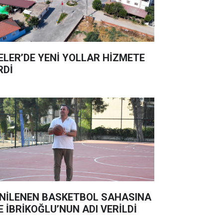
ELER’DE YENİ YOLLAR HİZMETE
RDİ
NİLENEN BASKETBOL SAHASINA
E İBRİKOĞLU’NUN ADI VERİLDİ