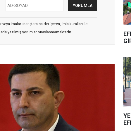
veya imalar, inançlara saldırı içeren, imla kuralları ile
flerle yazılmış yorumlar onaylanmamaktadır.
EF
Gİ
YE
EF