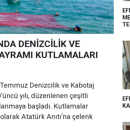
EF
ME
TE
NDA DENİZCİLİK VE
AYRAMI KUTLAMALARI
 Temmuz Denizcilik ve Kabotaj
üncü yılı, düzenlenen çeşitli
EF
KA
utlanmaya başladı. Kutlamalar
olarak Atatürk Anıtı’na çelenk