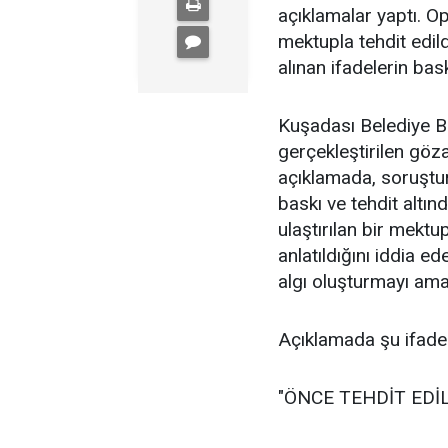
açıklamalar yaptı. 
mektupla tehdit edil
alınan ifadelerin bas
Kuşadası Belediye B
gerçekleştirilen göza
açıklamada, soruştur
baskı ve tehdit altın
ulaştırılan bir mektu
anlatıldığını iddia 
algı oluşturmayı ama
Açıklamada şu ifadele
"ÖNCE TEHDİT EDİL