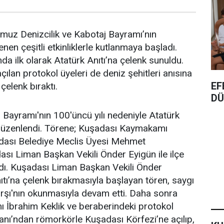
uz Denizcilik ve Kabotaj Bayramı’nın
enen çeşitli etkinliklerle kutlanmaya başladı.
a ilk olarak Atatürk Anıtı’na çelenk sunuldu.
ılan protokol üyeleri de deniz şehitleri anısına
EF
çelenk bıraktı.
DÜ
j Bayramı'nın 100'üncü yılı nedeniyle Atatürk
düzenlendi. Törene; Kuşadası Kaymakamı
adası Belediye Meclis Üyesi Mehmet
sı Liman Başkan Vekili Önder Eyigün ile ilçe
ıldı. Kuşadası Liman Başkan Vekili Önder
ıtı’na çelenk bırakmasıyla başlayan tören, saygı
arşı'nın okunmasıyla devam etti. Daha sonra
İbrahim Keklik ve beraberindeki protokol
anı’ndan römorkörle Kuşadası Körfezi’ne açılıp,