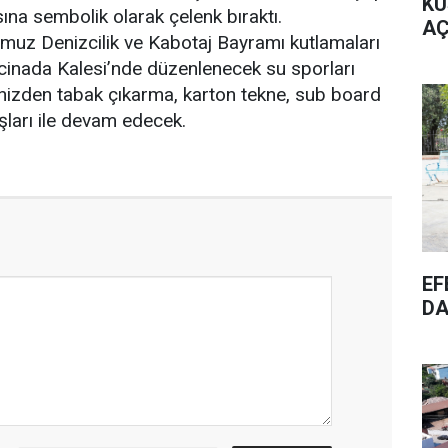
KU
sına sembolik olarak çelenk bıraktı.
AÇ
uz Denizcilik ve Kabotaj Bayramı kutlamaları
cinada Kalesi’nde düzenlenecek su sporları
nizden tabak çıkarma, karton tekne, sub board
şları ile devam edecek.
EF
DA